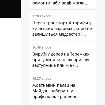
ремонти, аби водії могли
уникати ділянок із заторами
17:03 вчора
Через транспортні тарифи у
київських лікарнях скоро не
залишиться медсестер і
санітарок - професор
Голубовська
16:48 вчора
Вирубку дерев на Теремках
призупинили після приїзду
заступника Кличка -
почався діалог
16:37 вчора
Жовтневий палац на
Майдані заберуть у
профспілок - рішення
Господарського суду