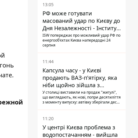
13:05
РФ може готувати
масований удар по Києву до
Дня Незалежності - Інститут
вивчення війни
ISW попереджає про можливий удар РФ по
енергооб'єктах Києва напередодні 24
серпня
ой
11:44
огонь
Капсула часу - у Києві
чате.
продають ВАЗ-п'ятірку, яка
ніби щойно зійшла з
конвейєра
У столиці виставили на продаж "жигулі",
що виглядають, як нові, попри десятиліття
режной
з моменту випуску: автівку зберігали десь
у гаражі, вона навіть зберегла "рідну" гуму
11:20
У центрі Києва проблема з
водопостачанням - вийшла