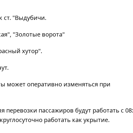
к ст. "Выдубичи.
кая", "Золотые ворота"
расный хутор".
ут.
ты может оперативно изменяться при
я перевозки пассажиров будут работать с 08:
круглосуточно работать как укрытие.