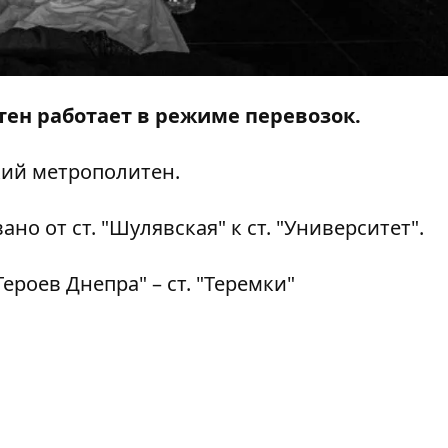
тен работает в режиме перевозок.
кий метрополитен.
о от ст. "Шулявская" к ст. "Университет".
ероев Днепра" – ст. "Теремки"