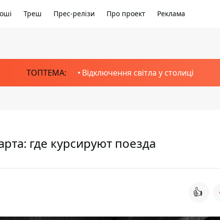
оші
Треш
Прес-релізи
Про проект
Реклама
ТОПТЕМА:
Відключення світла у столиці
арта: где курсируют поезда
👍