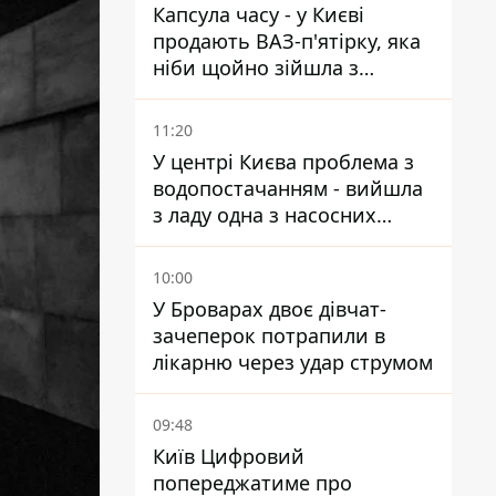
Капсула часу - у Києві
продають ВАЗ-п'ятірку, яка
ніби щойно зійшла з
конвейєра
11:20
У центрі Києва проблема з
водопостачанням - вийшла
з ладу одна з насосних
станцій
10:00
У Броварах двоє дівчат-
зачеперок потрапили в
лікарню через удар струмом
09:48
Київ Цифровий
попереджатиме про