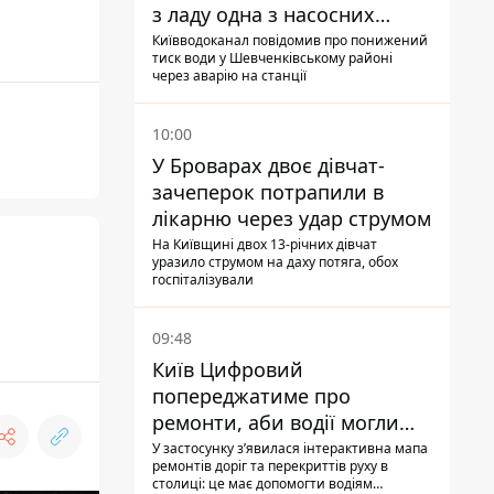
з ладу одна з насосних
станцій
Київводоканал повідомив про понижений
тиск води у Шевченківському районі
через аварію на станції
10:00
У Броварах двоє дівчат-
зачеперок потрапили в
лікарню через удар струмом
На Київщині двох 13-річних дівчат
уразило струмом на даху потяга, обох
госпіталізували
09:48
Київ Цифровий
попереджатиме про
ремонти, аби водії могли
уникати ділянок із заторами
У застосунку зʼявилася інтерактивна мапа
ремонтів доріг та перекриттів руху в
столиці: це має допомогти водіям