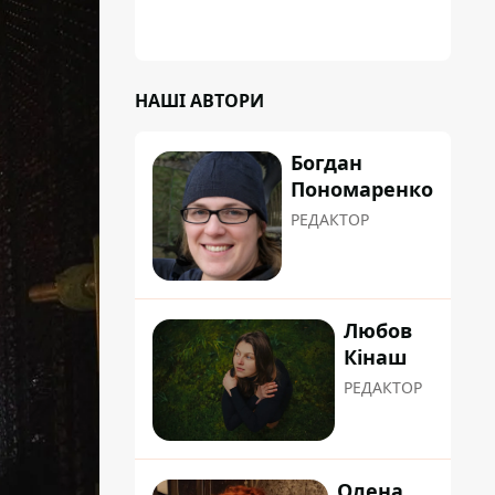
сформувати маршрути руху таким чином,
щоб не потрапити в затор
НАШІ АВТОРИ
Богдан
Пономаренко
РЕДАКТОР
Любов
Кінаш
РЕДАКТОР
Олена