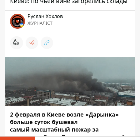
Киеве: по чьей вине загорелись склады
Руслан Хохлов
ЖУРНАЛІСТ
👍
2 февраля в Киеве возле «Дарынка»
больше суток бушевал
самый
масштабный пожар
за
последние 5 лет.
Площадь, на которой