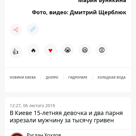
Мария Бунякина
Фото, видео: Дмитрий Щерблюк
♥
🔥
😭
😆
😡
👍
НОВИНИ КИЄВА
ДНІПРО
ГИДРОПАРК
ХОЛОДНАЯ ВОДА
12:27, 06 лютого 2019
В Киеве 15-летняя девочка и два парня
изрезали мужчину за тысячу гривен
Руслан Хохлов