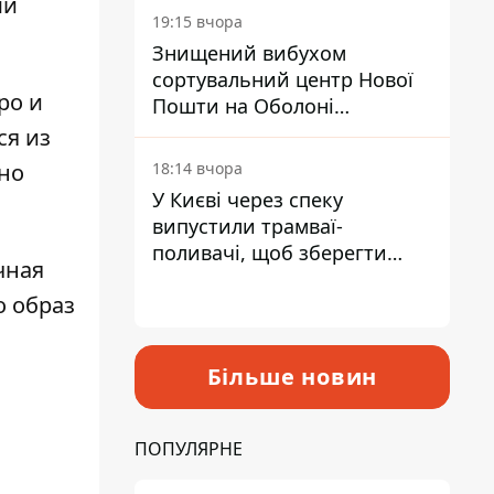
ми
19:15 вчора
Знищений вибухом
сортувальний центр Нової
ро и
Пошти на Оболоні
запрацював - видають
ся из
посилки
18:14 вчора
но
У Києві через спеку
випустили трамваї-
поливачі, щоб зберегти
чная
рейки від деформації
о образ
Більше новин
ПОПУЛЯРНЕ