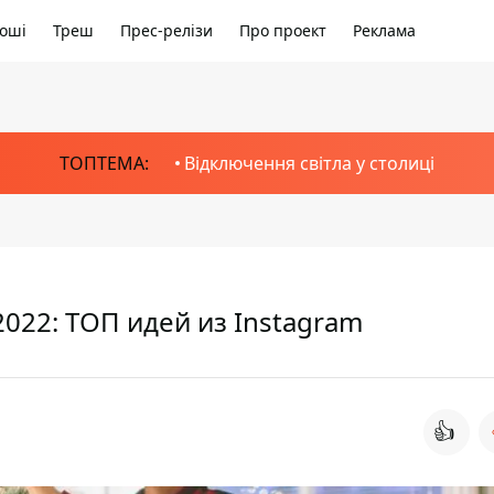
оші
Треш
Прес-релізи
Про проект
Реклама
ТОПТЕМА:
Відключення світла у столиці
2022: ТОП идей из Instagram
👍