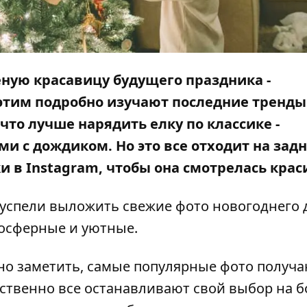
еную красавицу будущего праздника -
этим подробно изучают последние тренды
что лучше нарядить елку по классике -
 с дождиком. Но это все отходит на зад
и в Instagram, чтобы она смотрелась крас
 успели выложить свежие фото новогоднего 
мосферные и уютные.
но заметить, самые популярные фото получа
ественно все останавливают свой выбор на 