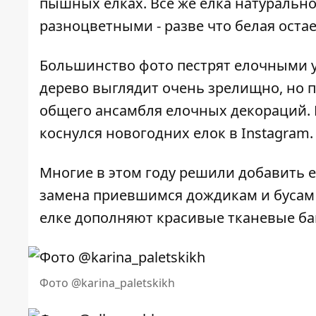
пышных елках. Все же елка натурально
разноцветными - разве что белая оста
Большинство фото пестрят елочными 
дерево выглядит очень зрелищно, но п
общего ансамбля елочных декораций. 
коснулся новогодних елок в Instagram.
Многие в этом году решили добавить е
замена приевшимся дождикам и бусам 
елке дополняют красивые тканевые ба
Фото @karina_paletskikh