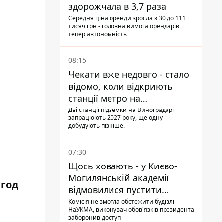
здорожчала в 3,7 раза
Середня ціна оренди зросла з 30 до 111
тисяч грн - головна вимога орендарів
тепер автономність
08:15
Чекати вже недовго - стало
відомо, коли відкриють
станції метро на
Виноградарі
Дві станції підземки на Виноградарі
запрацюють 2027 року, ще одну
добудують пізніше.
07:30
Щось ховають - у Києво-
Могилянській академії
год
відмовилися пустити
комісію з охорони пам'яток
Комісія не змогла обстежити будівлі
НаУКМА, виконувач обов'язків президента
на територію
заборонив доступ