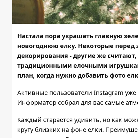
Настала пора украшать главную зел
новогоднюю елку. Некоторые перед 
декорирования - другие же считают, 
традиционными елочными игрушками
план, когда нужно добавить фото елк
Активные пользователи Instagram уже
Информатор
собрал для вас самые ат
Каждый старается удивить, но как мож
кругу близких на фоне елки. Преимущ