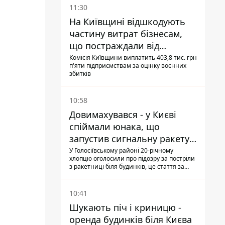
11:30
На Київщині відшкодують
частину витрат бізнесам,
що постраждали від
прильотів ракет
Комісія Київщини виплатить 403,8 тис. грн
п'яти підприємствам за оцінку воєнних
збитків
10:58
Довимахувався - у Києві
спіймали юнака, що
запустив сигнальну ракету,
аби потішити дівчат
У Голосіївському районі 20-річному
хлопцю оголосили про підозру за постріли
з ракетниці біля будинків, це стаття за
"хуліганку"
10:41
Шукають піч і криницю -
оренда будинків біля Києва