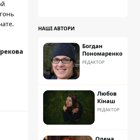
ой
огонь
чате.
НАШІ АВТОРИ
Богдан
Грекова
Пономаренко
РЕДАКТОР
Любов
Кінаш
РЕДАКТОР
Олена