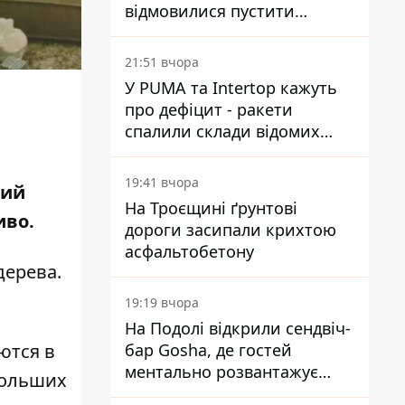
відмовилися пустити
комісію з охорони пам'яток
на територію
21:51 вчора
У PUMA та Intertop кажуть
про дефіцит - ракети
спалили склади відомих
брендів
19:41 вчора
ний
На Троєщині ґрунтові
иво.
дороги засипали крихтою
асфальтобетону
дерева.
19:19 вчора
На Подолі відкрили сендвіч-
бар Gosha, де гостей
ются в
ментально розвантажує
больших
акула