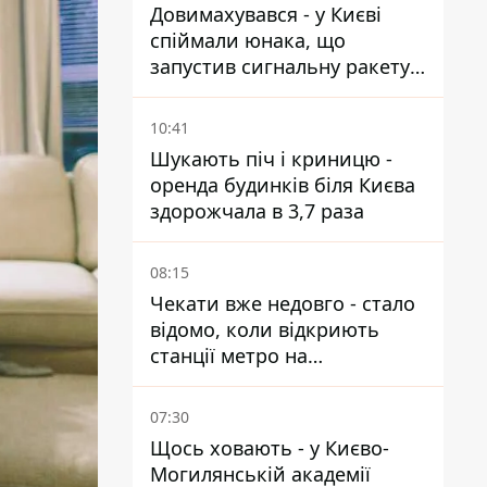
Довимахувався - у Києві
спіймали юнака, що
запустив сигнальну ракету,
аби потішити дівчат
10:41
Шукають піч і криницю -
оренда будинків біля Києва
здорожчала в 3,7 раза
08:15
Чекати вже недовго - стало
відомо, коли відкриють
станції метро на
Виноградарі
07:30
Щось ховають - у Києво-
Могилянській академії