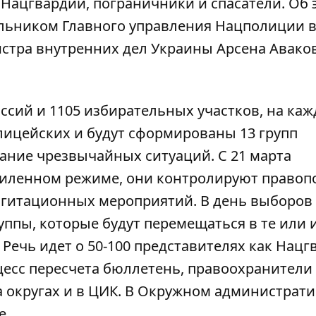
 Нацгвардии, пограничники и спасатели. Об 
альником Главного управления Нацполиции в
стра внутренних дел Украины Арсена Авако
ссий и 1105 избирательных участков, на каж
олицейских и будут сформированы 13 групп
ание чрезвычайных ситуаций. С 21 марта
силенном режиме, они контролируют правоп
 агитационных мероприятий. В день выборов
ппы, которые будут перемещаться в те или 
 Речь идет о 50-100 представителях как Нацг
цесс пересчета бюллетень, правоохранители
 округах и в ЦИК. В Окружном администрат
е.