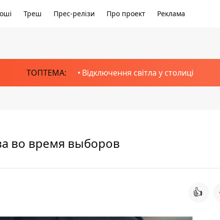
оші
Треш
Прес-релізи
Про проект
Реклама
ТОПТЕМА:
Відключення світла у столиці
ва во время выборов
👍