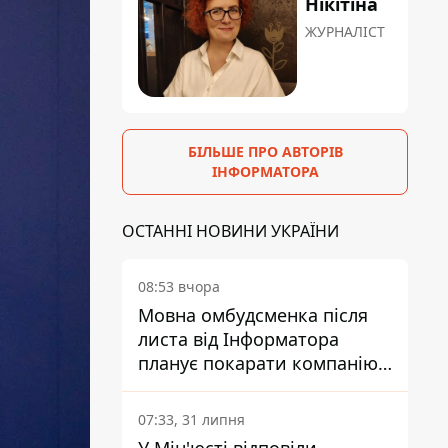
Нікітіна
ЖУРНАЛІСТ
БІЛЬШЕ ПРО АВТОРІВ
ІНФОРМАТОРА
ОСТАННІ НОВИНИ УКРАЇНИ
08:53 вчора
Мовна омбудсменка після
листа від Інформатора
планує покарати компанію-
підрядника ПриватБанку
07:33, 31 липня