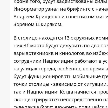
Кроме того, будут задействованы силы
Информатор
узнал на брифинге с нач
Андреем Крищенко и советником мини
Зоряном Шкиряком.
В столице находятся 13 окружных коми
них 31 марта будут дежурить по два п
взрывотехниокв и кинологов во избеж
сотрудники Нацполиции работают в у
на улицах города, особенно, во время
будут функционировать мобильные гру
точки столицы - зависимо от ситуации.
так и Нацполиции. Когда начнется про
сконцентрируются непосредственно на
суде также будут дежурить полицейски