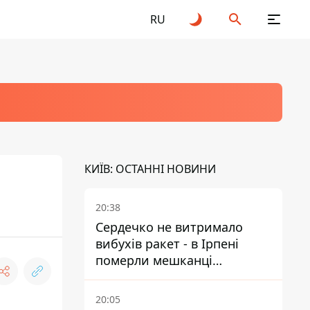
RU
КИЇВ: ОСТАННІ НОВИНИ
20:38
Сердечко не витримало
вибухів ракет - в Ірпені
померли мешканці
притулку для собак з
інвалідністю
20:05