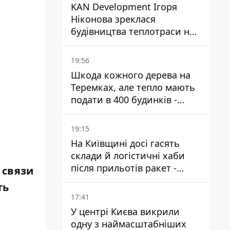
KAN Development Ігоря
Ніконова зреклася
будівництва теплотраси на
Теремках
19:56
Шкода кожного дерева на
Теремках, але тепло мають
подати в 400 будинків -
депутатка Київради
19:15
На Київщині досі гасять
склади й логістичні хаби
після прильотів ракет -
 связи
ДСНС
ть
17:41
У центрі Києва викрили
одну з наймасштабніших