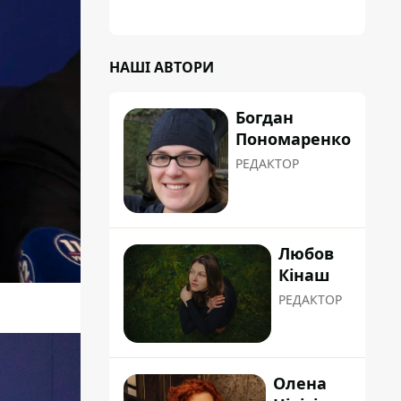
планували пізніше отримати "в
обслуговування" земельну ділянку
НАШІ АВТОРИ
Богдан
Пономаренко
РЕДАКТОР
Любов
Кінаш
РЕДАКТОР
Олена