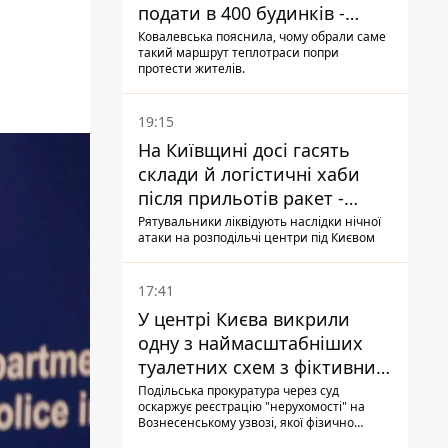
подати в 400 будинків -
депутатка Київради
Ковалевська пояснила, чому обрали саме
такий маршрут теплотраси попри
протести жителів.
19:15
На Київщині досі гасять
склади й логістичні хаби
після прильотів ракет -
ДСНС
Рятувальники ліквідують наслідки нічної
атаки на розподільчі центри під Києвом
17:41
У центрі Києва викрили
одну з наймасштабніших
туалетних схем з фіктивним
будинком
Подільська прокуратура через суд
оскаржує реєстрацію "нерухомості" на
Вознесенському узвозі, якої фізично
ніколи не існувало: під неї, ймовірно,