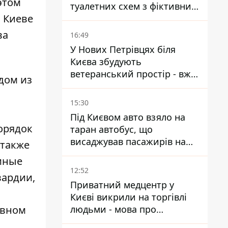
этом
туалетних схем з фіктивним
 Киеве
будинком
ва
16:49
У Нових Петрівцях біля
Києва збудують
ветеранський простір - вже
дом из
знайшли проєктанта
15:30
Під Києвом авто взяло на
орядок
таран автобус, що
висаджував пасажирів на
 также
зупинці - пасажирка в
иные
лікарні
12:52
вардии,
Приватний медцентр у
Києві викрили на торгівлі
ивном
людьми - мова про
сурогатне материнство