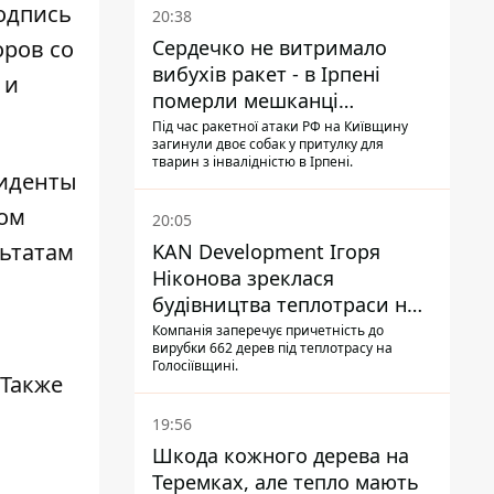
Подпись
20:38
оров со
Сердечко не витримало
вибухів ракет - в Ірпені
 и
померли мешканці
притулку для собак з
Під час ракетної атаки РФ на Київщину
загинули двоє собак у притулку для
інвалідністю
тварин з інвалідністю в Ірпені.
зиденты
вом
20:05
льтатам
KAN Development Ігоря
Ніконова зреклася
будівництва теплотраси на
Теремках
Компанія заперечує причетність до
вирубки 662 дерев під теплотрасу на
Голосіївщині.
Также
19:56
Шкода кожного дерева на
Теремках, але тепло мають