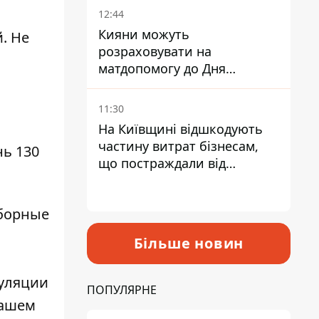
12:44
Кияни можуть
. Не
розраховувати на
матдопомогу до Дня
незалежності - кому її
дадуть
11:30
На Київщині відшкодують
частину витрат бізнесам,
нь 130
що постраждали від
прильотів ракет
ыборные
Більше новин
пуляции
ПОПУЛЯРНЕ
вашем