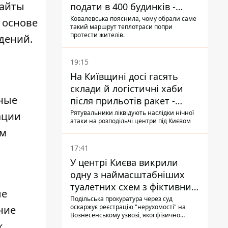
сайты
подати в 400 будинків -
депутатка Київради
Ковалевська пояснила, чому обрали саме
 основе
такий маршрут теплотраси попри
протести жителів.
дений.
19:15
На Київщині досі гасять
склади й логістичні хаби
тные
після прильотів ракет -
ДСНС
Рятувальники ліквідують наслідки нічної
ации
атаки на розподільчі центри під Києвом
ем
17:41
У центрі Києва викрили
одну з наймасштабніших
туалетних схем з фіктивним
ые
будинком
Подільська прокуратура через суд
оскаржує реєстрацію "нерухомості" на
ние
Вознесенському узвозі, якої фізично
ніколи не існувало: під неї, ймовірно,
к