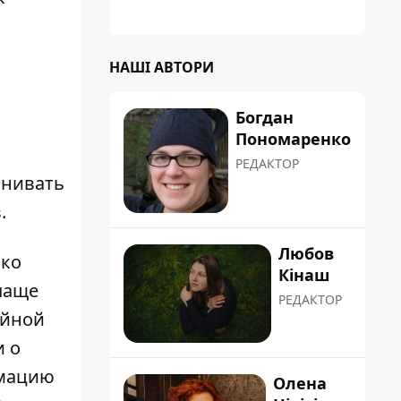
планували пізніше отримати "в
обслуговування" земельну ділянку
НАШІ АВТОРИ
Богдан
Пономаренко
РЕДАКТОР
внивать
.
Любов
ько
Кінаш
 чаще
РЕДАКТОР
ийной
и о
рмацию
Олена