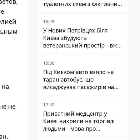
ветов,
туалетних схем з фіктивним
се
будинком
Юлией
16:49
У Нових Петрівцях біля
ельным
Києва збудують
ветеранський простір - вже
знайшли проєктанта
15:30
Під Києвом авто взяло на
таран автобус, що
 на
висаджував пасажирів на
зупинці - пасажирка в
лікарні
12:52
не не
Приватний медцентр у
Києві викрили на торгівлі
людьми - мова про
ан.
сурогатне материнство