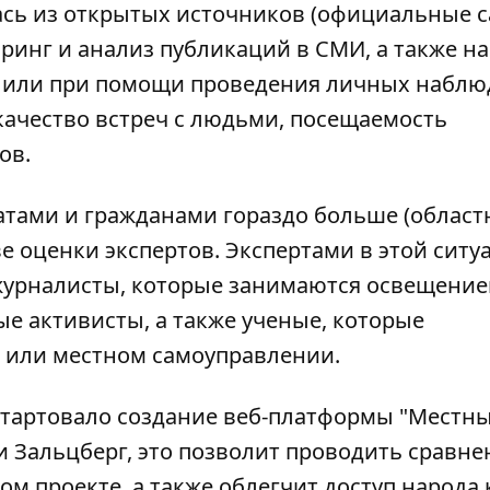
сь из открытых источников (официальные 
оринг и анализ публикаций в СМИ, а также на
 или при помощи проведения личных наблю
 качество встреч с людьми, посещаемость
ов.
татами и гражданами гораздо больше (облас
е оценки экспертов. Экспертами в этой ситу
журналисты, которые занимаются освещени
е активисты, а также ученые, которые
 или местном самоуправлении.
е стартовало создание веб-платформы "Местн
и Зальцберг, это позволит проводить сравне
том проекте, а также облегчит доступ народа 