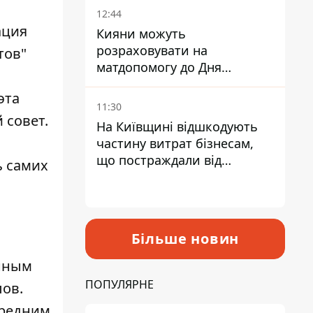
12:44
ация
Кияни можуть
розраховувати на
тов"
матдопомогу до Дня
незалежності - кому її
эта
дадуть
11:30
 совет.
На Київщині відшкодують
частину витрат бізнесам,
що постраждали від
ь самих
прильотів ракет
Більше новин
енным
ПОПУЛЯРНЕ
ов.
средним