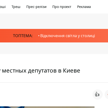
оші
Треш
Прес-релізи
Про проект
Реклама
ТОПТЕМА:
Відключення світла у столиці
 местных депутатов в Киеве
👍