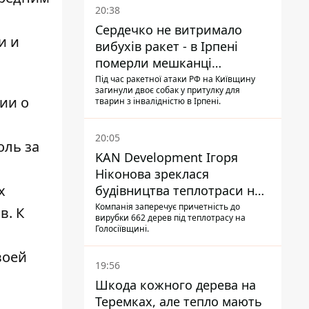
20:38
Сердечко не витримало
и и
вибухів ракет - в Ірпені
померли мешканці
притулку для собак з
Під час ракетної атаки РФ на Київщину
загинули двоє собак у притулку для
інвалідністю
ии о
тварин з інвалідністю в Ірпені.
20:05
оль за
KAN Development Ігоря
Ніконова зреклася
х
будівництва теплотраси на
Теремках
Компанія заперечує причетність до
в. К
вирубки 662 дерев під теплотрасу на
Голосіївщині.
воей
19:56
Шкода кожного дерева на
Теремках, але тепло мають