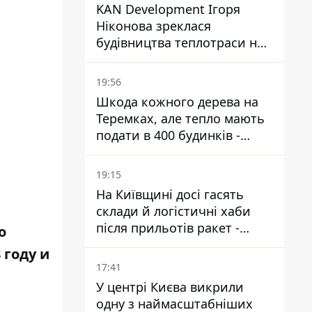
KAN Development Ігоря
Ніконова зреклася
будівництва теплотраси на
Теремках
19:56
Шкода кожного дерева на
Теремках, але тепло мають
подати в 400 будинків -
депутатка Київради
19:15
На Київщині досі гасять
склади й логістичні хаби
після прильотів ракет -
о
ДСНС
 году и
17:41
У центрі Києва викрили
одну з наймасштабніших