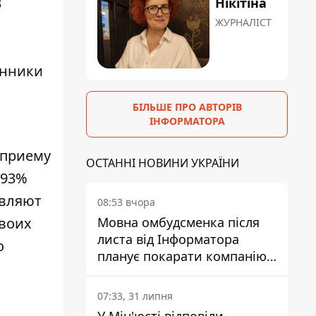
3
Нікітіна
ЖУРНАЛІСТ
анники
БІЛЬШЕ ПРО АВТОРІВ
ІНФОРМАТОРА
 приему
ОСТАННІ НОВИНИ УКРАЇНИ
 93%
твляют
08:53 вчора
своих
Мовна омбудсменка після
листа від Інформатора
о
планує покарати компанію-
підрядника ПриватБанку
07:33, 31 липня