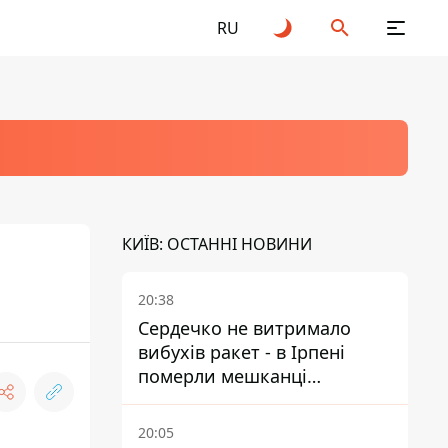
RU
КИЇВ: ОСТАННІ НОВИНИ
20:38
Сердечко не витримало
вибухів ракет - в Ірпені
померли мешканці
притулку для собак з
інвалідністю
20:05