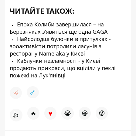
ЧИТАЙТЕ ТАКОЖ:
Епоха Колиби завершилася – на
Березняках з’явиться ще одна GAGA
Найсолодші булочки в притулках -
зооактивісти потролили ласунів з
ресторану Namelaka у Києві
Каблучки незламності - у Києві
продають прикраси, що вціліли у пеклі
пожежі на Лук'янівці
♥
🔥
😭
😆
😡
👍