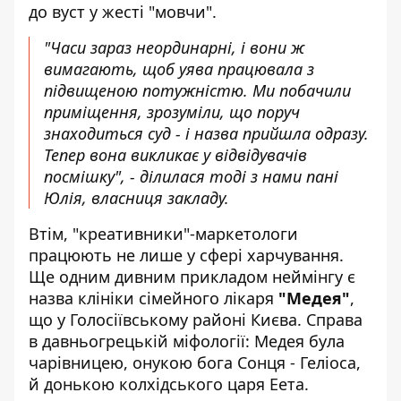
до вуст у жесті "мовчи".
"Часи зараз неординарні, і вони ж
вимагають, щоб уява працювала з
підвищеною потужністю. Ми побачили
приміщення, зрозуміли, що поруч
знаходиться суд - і назва прийшла одразу.
Тепер вона викликає у відвідувачів
посмішку", - ділилася тоді з нами пані
Юлія, власниця закладу.
Втім, "креативники"-маркетологи
працюють не лише у сфері харчування.
Ще одним дивним прикладом неймінгу є
назва клініки сімейного лікаря
"Медея"
,
що у Голосіївському районі Києва. Справа
в давньогрецькій міфології: Медея була
чарівницею, онукою бога Сонця - Геліоса,
й донькою колхідського царя Еета.