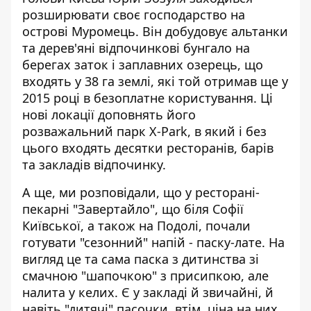
розширювати своє господарство на
острові Муромець. Він добудовує альтанки
та дерев'яні відпочинкові бунгало
на
берегах заток і заплавних озерець, що
входять у 38 га землі, які той отримав ще у
2015 році в безоплатне користування. Ці
нові локації доповнять його
розважальний парк X-Park, в який і без
цього входять десятки ресторанів, барів
та закладів відпочинку.
А ще, ми розповідали, що у ресторані-
пекарні "Завертайло", що біля Софії
Київської, а також на Подолі,
почали
готувати "сезонний" напій
- паску-лате. На
вигляд це та сама паска з дитинства зі
смачною "шапочкою" з присипкою, але
налита у келих. Є у закладі й звичайні, й
навіть "дитячі" пасочки, втім, ціна на них