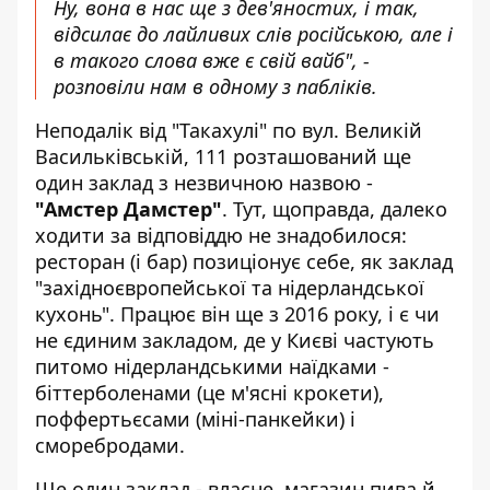
Ну, вона в нас ще з дев'яностих, і так,
відсилає до лайливих слів російською, але і
в такого слова вже є свій вайб", -
розповіли нам в одному з пабліків.
Неподалік від "Такахулі" по вул. Великій
Васильківській, 111 розташований ще
один заклад з незвичною назвою -
"Амстер Дамстер"
. Тут, щоправда, далеко
ходити за відповіддю не знадобилося:
ресторан (і бар) позиціонує себе, як заклад
"західноєвропейської та нідерландської
кухонь". Працює він ще з 2016 року, і є чи
не єдиним закладом, де у Києві частують
питомо нідерландськими наїдками -
біттерболенами (це м'ясні крокети),
поффертьєсами (міні-панкейки) і
сморебродами.
Ще один заклад - власне, магазин пива й