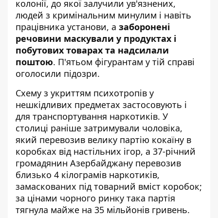
колонії, до якої залучили ув'язнених,
людей з кримінальним минулим і навіть
працівника установи, а
заборонені
речовини маскували у продуктах і
побутових товарах та надсилали
поштою
. П'ятьом фігурантам у тій справі
оголосили підозри.
Схему з укриттям психотропів у
нешкідливих предметах застосовують і
для транспортування наркотиків. У
столиці раніше затримували чоловіка,
який перевозив
велику партію кокаїну в
коробках від настільних ігор
, а 37-річний
громадянин Азербайджану перевозив
близько 4 кілограмів наркотиків,
замаскованих під товарний вміст коробок;
за цінами чорного ринку така партія
тягнула майже на 35 мільйонів гривень.