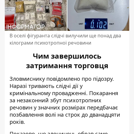
В оселі фігуранта слідчі вилучили ще понад два
кілограми психотропної речовини
Чим завершилось
затримання торговця
Зловмиснику повідомлено про підозру.
Наразі тривають слідчі дії у
кримінальному провадженні. Покарання
за незаконний збут психотропних
речовин у значних розмірах передбачає
позбавлення волі на строк до дванадцяти
років.
Показово, що злочинець обрав саме