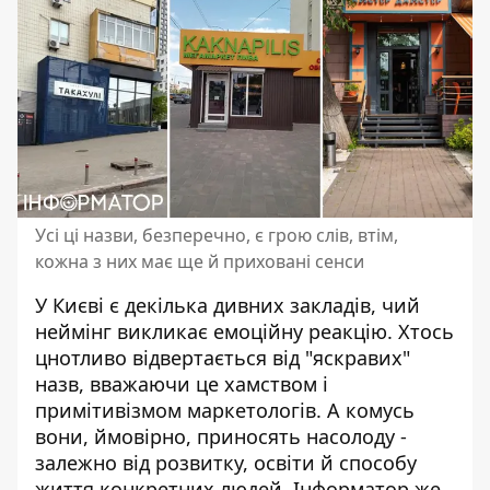
Усі ці назви, безперечно, є грою слів, втім,
кожна з них має ще й приховані сенси
У Києві є декілька дивних закладів, чий
неймінг викликає емоційну реакцію. Хтось
цнотливо відвертається від "яскравих"
назв, вважаючи це хамством і
примітивізмом маркетологів. А комусь
вони,
ймовірно, приносять насолоду
-
залежно від розвитку, освіти й способу
життя конкретних людей. Інформатор же