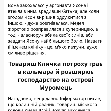
Вона закохалася у аргонавта Ясона і
втекла з ним, зрадивши батька; але коли
згодом Ясон вирішив одружитися з
іншою, - дуже розгнівалася. Медея
жорстоко розправилася з суперницею, а
тоді - власноруч вбила своїх синів, аби
завдати Ясону найбільшого болю. Назвати
її іменем клініку - це, м'яко кажучи, дуже
сміливе рішення.
Товариш Кличка потроху грає
в кальмара й розширює
господарство на острові
Муромець
Нагадаємо, нещодавно Інформатор писав,
що колишній радник, товариш міського
голови Києва Юрій Зозуля заходився