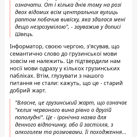
означати. От і кілька днів тому на розі
двох відомих всім центральних вулиць
раптом побачив вивіску, яка здалася мені
дещо незрозумілою", - зауважив у дописі
Швець.
Інформатор, своєю чергою, з'ясував, що
семантично слово до грузинської мови
зовсім не належить. Це підтвердили нам
носії мови одразу у кількох грузинських
пабліках. Втім, глузувати з нашого
питання не стали: кажуть, що це - старий
добрий жарт.
"Власне, це грузинський жарт, що означає
"келих червоного вина рівно о другій
пополудні". Це - іронічна назва для
денного відпочинку, або й застілля, з
алкоголем та розмовами. Її походження...