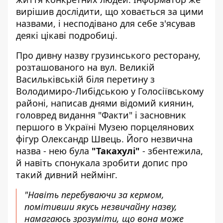
вирішив дослідити, що ховається за цими
назвами, і несподівано для себе з'ясував
деякі цікаві подробиці.
Про дивну назву грузинського ресторану,
розташованого на вул. Великій
Васильківській біля перетину з
Володимиро-Либідською у Голосіївському
районі, написав днями відомий киянин,
головред видання "Факти" і засновник
першого в Україні Музею порцелянових
фігур Олександр Швець. Його незвична
назва - нею була
"Такахулі"
- збентежила,
й навіть спонукала зробити допис про
такий дивний неймінг.
"Навіть перебуваючи за кермом,
помітивши якусь незвичайну назву,
намагаюсь зрозуміти, що вона може