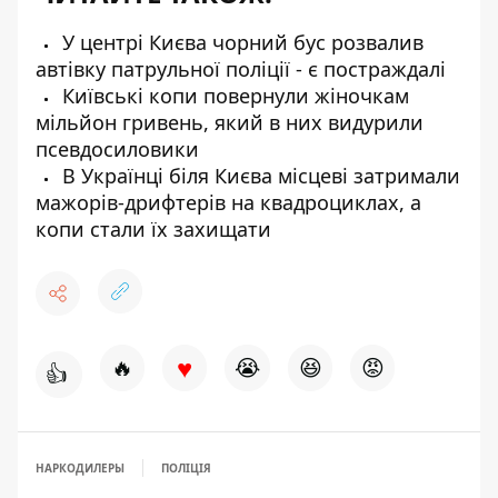
У центрі Києва чорний бус розвалив
автівку патрульної поліції - є постраждалі
Київські копи повернули жіночкам
мільйон гривень, який в них видурили
псевдосиловики
В Українці біля Києва місцеві затримали
мажорів-дрифтерів на квадроциклах, а
копи стали їх захищати
♥
🔥
😭
😆
😡
👍
НАРКОДИЛЕРЫ
ПОЛІЦІЯ