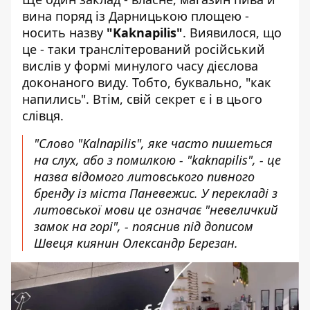
вина поряд із Дарницькою площею -
носить назву
"Kaknapilis"
. Виявилося, що
це - таки транслітерований російський
вислів у формі минулого часу дієслова
доконаного виду. Тобто, буквально, "как
напились". Втім, свій секрет є і в цього
слівця.
"Слово "Kalnapilis", яке часто пишеться
на слух, або з помилкою - "kaknapilis", - це
назва відомого литовського пивного
бренду із міста Паневежис. У перекладі з
литовської мови це означає "невеличкий
замок на горі", - пояснив під дописом
Швеця киянин Олександр Березан.