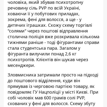
чоловіка, який збував психотропну
речовину сіль PVP по всій Україні,
ховаючи її у побутових приладах,
зокрема, фені для волосся, а ще - у
дитячих іграшках. Схожу схему торгівлі
"солями" через поштові відправлення
столична поліція вже
розкривала кількома
тижнями раніше
- тоді фігурантами справи
стала студентська пара. Загалом у
фігуранта вилучили понад 2,6 кг
психотропів. Клієнтів він шукав через
месенджери.
Зловмисника затримали просто на підході
до поштового відділення, куди він
прямував із черговою партією товару, як
повідомляє ГУ Нацполіції
у місті Києві. При
собі чоловік мав 600 грамів солі PVP,
схованих у фені для волосся. Схему збуту