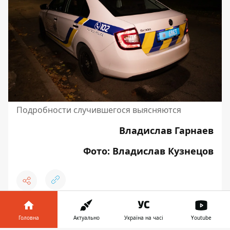
Подробности случившегося выясняются
Владислав Гарнаев
Фото: Владислав Кузнецов
♥
🔥
😭
😆
😡
👍
Головна
Актуально
Україна на часі
Youtube