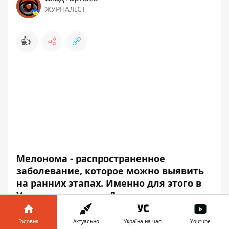
ЖУРНАЛІСТ
👍
Мелонома - распространенное
заболевание, которое можно выявить
на ранних этапах. Именно для этого в
Украине проходит День диагностики
меланомы. В течении 10 мая
абсолютно любой житель может
Головна
Актуально
Україна на часі
Youtube