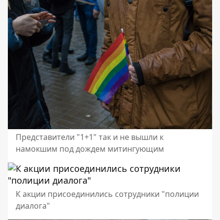
Представители "1+1" так и не вышли к
намокшим под дождем митингующим
К акции присоединились сотрудники "полиции
диалога"