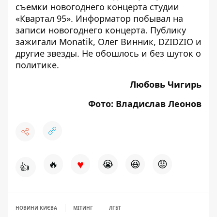
съемки
новогоднего концерта студии
«Квартал 95»
. Информатор побывал на
записи новогоднего концерта. Публику
зажигали Monatik, Олег Винник, DZIDZIO и
другие звезды. Не обошлось и без шуток о
политике.
Любовь Чигирь
Фото: Владислав Леонов
♥
🔥
😭
😆
😡
👍
НОВИНИ КИЄВА
МІТИНГ
ЛГБТ