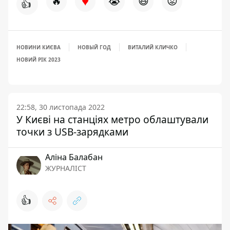
♥
🔥
😭
😆
😡
👍
НОВИНИ КИЄВА
НОВЫЙ ГОД
ВИТАЛИЙ КЛИЧКО
НОВИЙ РІК 2023
22:58, 30 листопада 2022
У Києві на станціях метро облаштували
точки з USB-зарядками
Аліна Балабан
ЖУРНАЛІСТ
👍