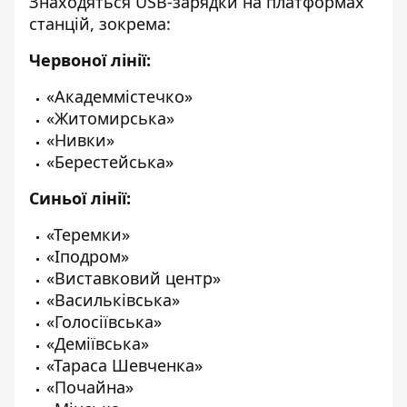
Знаходяться USB-зарядки на платформах
станцій, зокрема:
Червоної лінії:
«Академмістечко»
«Житомирська»
«Нивки»
«Берестейська»
Синьої лінії:
«Теремки»
«Іподром»
«Виставковий центр»
«Васильківська»
«Голосіївська»
«Деміївська»
«Тараса Шевченка»
«Почайна»