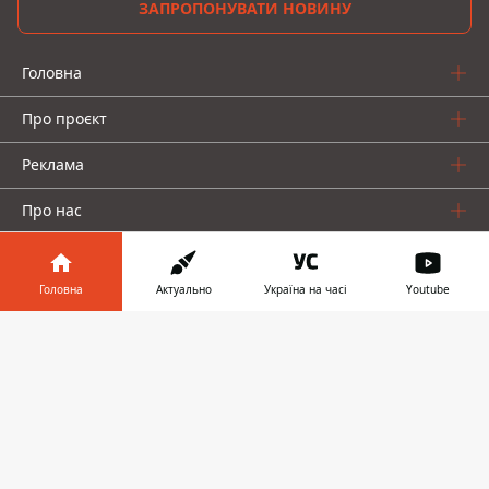
ЗАПРОПОНУВАТИ НОВИНУ
Головна
Про проєкт
Реклама
Про нас
Головна
Актуально
Україна на часі
Youtube
Інформатор у
Завантажити
телефоні
👉
Інформатор проекти
Інформатор-Україна
Geek
Гроші
Авто
© 2016-2026 Informator