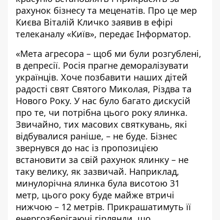
рахунок бізнесу та меценатів. Про це мер
Києва Віталій Кличко заявив в ефірі
телеканалу «Київ», передає
Інформатор
.
«Мета агресора – щоб ми були розгублені,
в депресії. Росія прагне деморалізувати
українців. Хоче позбавити наших дітей
радості свят Святого Миколая, Різдва та
Нового Року. У нас було багато дискусій
про те, чи потрібна цього року ялинка.
Звичайно, тих масових святкувань, які
відбувалися раніше, – не буде. Бізнес
звернувся до нас із пропозицією
встановити за свій рахунок ялинку – не
таку велику, як зазвичай. Наприклад,
минулорічна ялинка була висотою 31
метр, цього року буде майже втричі
нижчою – 12 метрів. Прикрашатимуть її
енергозберігаючі гірлянди, що