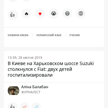
♥
🔥
😭
😆
😡
👍
НОВИНИ КИЄВА
УКРАИНСКИЙ ЯЗЫК
УЧЕНИЯ
13:39, 28 квітня 2019
В Киеве на Харьковском шоссе Suzuki
столкнулся с Fiat: двух детей
госпитализировали
Аліна Балабан
ЖУРНАЛІСТ
👍