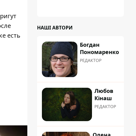
тригут
осле
НАШІ АВТОРИ
ке есть
Богдан
Пономаренко
РЕДАКТОР
Любов
Кінаш
РЕДАКТОР
Олена