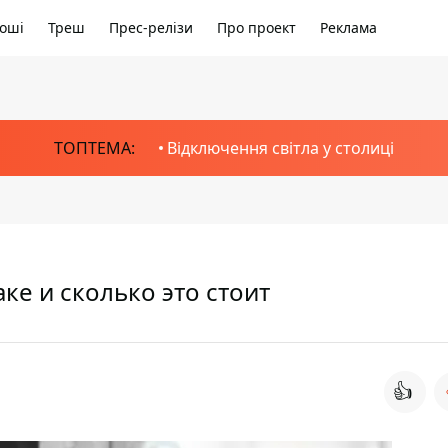
оші
Треш
Прес-релізи
Про проект
Реклама
ТОПТЕМА:
Відключення світла у столиці
аке и сколько это стоит
👍