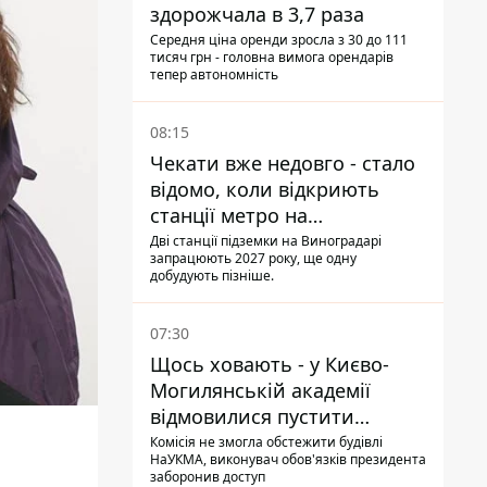
здорожчала в 3,7 раза
Середня ціна оренди зросла з 30 до 111
тисяч грн - головна вимога орендарів
тепер автономність
08:15
Чекати вже недовго - стало
відомо, коли відкриють
станції метро на
Виноградарі
Дві станції підземки на Виноградарі
запрацюють 2027 року, ще одну
добудують пізніше.
07:30
Щось ховають - у Києво-
Могилянській академії
відмовилися пустити
комісію з охорони пам'яток
Комісія не змогла обстежити будівлі
НаУКМА, виконувач обов'язків президента
на територію
заборонив доступ