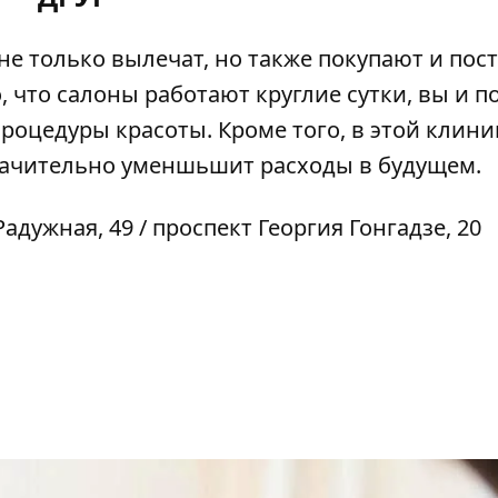
е только вылечат, но также покупают и пос
, что салоны работают круглие сутки, вы и п
роцедуры красоты. Кроме того, в этой клини
начительно уменшьшит расходы в будущем.
адужная, 49 / проспект Георгия Гонгадзе, 20