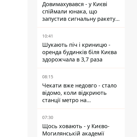
Довимахувався - у Києві
спіймали юнака, що
запустив сигнальну ракету,
аби потішити дівчат
10:41
Шукають піч і криницю -
оренда будинків біля Києва
здорожчала в 3,7 раза
08:15
Чекати вже недовго - стало
відомо, коли відкриють
станції метро на
Виноградарі
07:30
Щось ховають - у Києво-
Могилянській академії