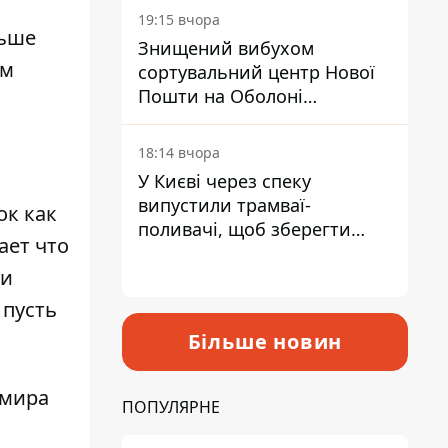
19:15 вчора
льше
Знищений вибухом
ым
сортувальний центр Нової
Пошти на Оболоні
запрацював - видають
посилки
18:14 вчора
У Києві через спеку
випустили трамваї-
ок как
поливачі, щоб зберегти
ает что
рейки від деформації
ни
 пусть
Більше новин
имира
ПОПУЛЯРНЕ