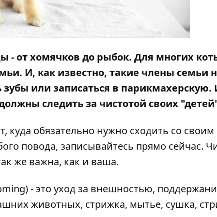
 - от хомячков до рыбок. Для многих кот
емьи. И, как известно, такие члены семьи 
ь зубы или записаться в парикмахерскую. 
должны следить за чистотой своих "детей"
т, куда обязательно нужно сходить со своим
ого повода, записывайтесь прямо сейчас. Ч
ак же важна, как и ваша.
oming) - это уход за внешностью, поддержан
ашних животных, стрижка, мытье, сушка, ст