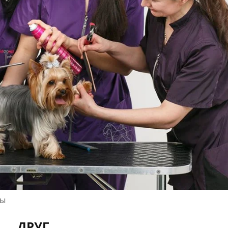
лы
ДРУГ