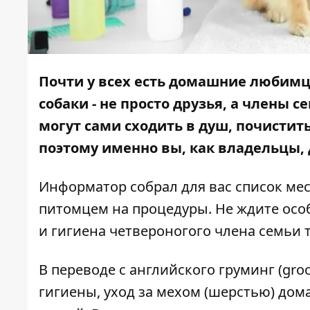
Почти у всех есть домашние любимцы
собаки - не просто друзья, а члены с
могут сами сходить в душ, почистит
поэтому именно вы, как владельцы, 
Информатор
собрал для вас список мес
питомцем на процедуры. Не ждите особ
и гигиена четвероногого члена семьи т
В переводе с английского груминг (gro
гигиены, уход за мехом (шерстью) дом