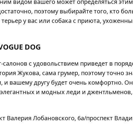
нешним видом вашего может определяться этим
достаточно, поэтому выбирайте того, кто бо
 терьер у вас или собака с приюта, ухоженн
VOGUE DOG
г-салонов с удовольствием приведет в поряд
ктория Жукова, сама грумер, поэтому точно зн
, и вашему другу будет очень комфортно. О
 элегантных и модных леди и джентльменов,
кт Валерия Лобановского, 6а/проспект Влад