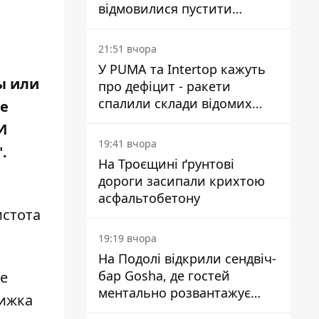
відмовилися пустити
комісію з охорони пам'яток
на територію
21:51 вчора
У PUMA та Intertop кажуть
ы или
про дефіцит - ракети
спалили склади відомих
не
брендів
И
19:41 вчора
.
На Троєщині ґрунтові
дороги засипали крихтою
асфальтобетону
истота
19:19 вчора
На Подолі відкрили сендвіч-
бар Gosha, де гостей
ие
ментально розвантажує
рижка
акула