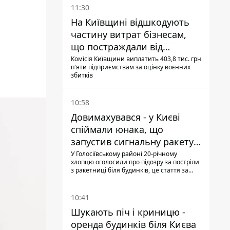
11:30
На Київщині відшкодують
частину витрат бізнесам,
що постраждали від
прильотів ракет
Комісія Київщини виплатить 403,8 тис. грн
п'яти підприємствам за оцінку воєнних
збитків
10:58
Довимахувався - у Києві
спіймали юнака, що
запустив сигнальну ракету,
аби потішити дівчат
У Голосіївському районі 20-річному
хлопцю оголосили про підозру за постріли
з ракетниці біля будинків, це стаття за
"хуліганку"
10:41
Шукають піч і криницю -
оренда будинків біля Києва