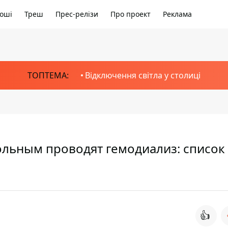
оші
Треш
Прес-релізи
Про проект
Реклама
ТОПТЕМА:
Відключення світла у столиці
ольным проводят гемодиализ: список
👍