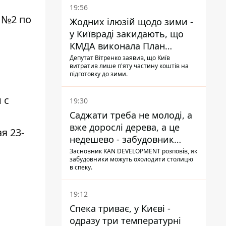
19:56
 №2 по
Жодних ілюзій щодо зими -
у Київраді закидають, що
КМДА виконала План
стійкості на 20%
Депутат Вітренко заявив, що Київ
витратив лише п'яту частину коштів на
підготовку до зими.
 с
19:30
Саджати треба не молоді, а
вже дорослі дерева, а це
я 23-
недешево - забудовник
Ніконов
Засновник KAN DEVELOPMENT розповів, як
забудовники можуть охолодити столицю
в спеку.
19:12
Спека триває, у Києві -
одразу три температурні