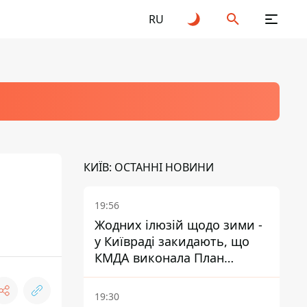
RU
КИЇВ: ОСТАННІ НОВИНИ
19:56
Жодних ілюзій щодо зими -
у Київраді закидають, що
КМДА виконала План
стійкості на 20%
19:30