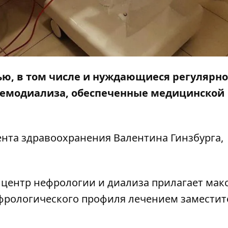
ью, в том числе и нуждающиеся регулярн
емодиализа, обеспеченные медицинской
нта здравоохранения Валентина Гинзбурга,
й центр нефрологии и диализа прилагает ма
ефрологического профиля лечением замести