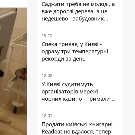
Саджати треба не молоді, а
вже дорослі дерева, а це
недешево - забудовник
Ніконов
19:12
Спека триває, у Києві -
одразу три температурні
рекорди за день
18:08
У Києві судитимуть
організаторів мережі
чорних казино - тримали 39
закладів
18:02
Продати київські книгарні
Readeat не вдалося, тепер