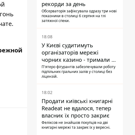
ой
рекорди за день
Обсерваторія зафіксувала одразу три нові
огонь
показники в столиці 6 серпня на тлі
затяжної спеки.
чате.
18:08
У Києві судитимуть
режной
організаторів мережі
чорних казино - тримали 39
закладів
П'ятеро фігурантів забезпечували роботу
підпільних гральних залів у столиці без
ліцензій.
18:02
Продати київські книгарні
Readeat не вдалося, тепер
власник їх просто закриє
Феліксов не знайшов покупців на дві
книгарні мережі та закриє їх у вересні.