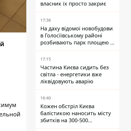
власник їх просто закриє
17:36
На даху відомої новобудови
в Голосіївському районі
розбивають парк площею в
ой
гектар
17:15
Частина Києва сидить без
світла - енергетики вже
ліквідовують аварію
16:40
ксимум
Кожен обстріл Києва
балістикою наносить місту
тельной
збитків на 300-500
мільйонів - Петро