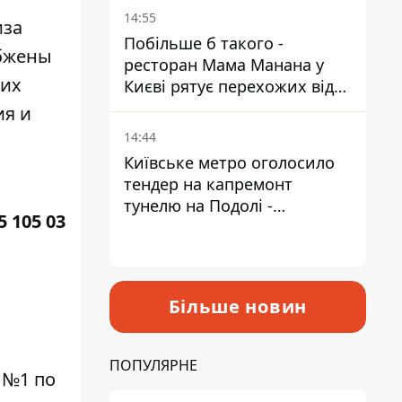
Пантелеєв
14:55
иза
Побільше б такого -
абжены
ресторан Мама Манана у
 их
Києві рятує перехожих від
спеки
ия и
14:44
Київське метро оголосило
тендер на капремонт
тунелю на Подолі -
5 105 03
триватиме майже два роки
Більше новин
ПОПУЛЯРНЕ
 №1 по