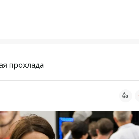
ая прохлада
👍