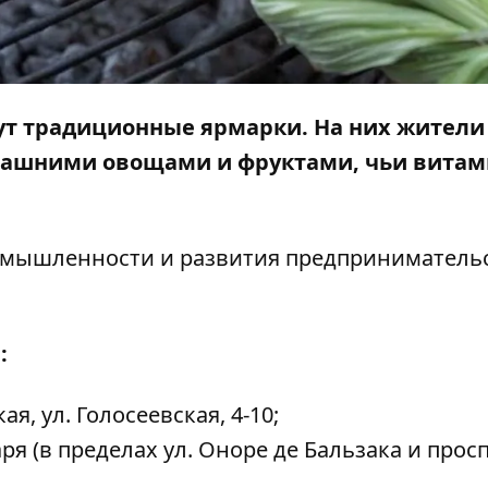
йдут традиционные ярмарки. На них жители
омашними овощами и фруктами, чьи вита
омышленности и развития предпринимательс
:
я, ул. Голосеевская, 4-10;
я (в пределах ул. Оноре де Бальзака и просп