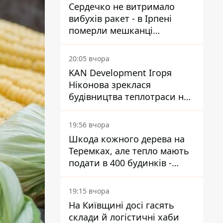
Сердечко не витримало
вибухів ракет - в Ірпені
померли мешканці
притулку для собак з
інвалідністю
20:05 вчора
KAN Development Ігоря
Ніконова зреклася
будівництва теплотраси на
Теремках
19:56 вчора
Шкода кожного дерева на
Теремках, але тепло мають
подати в 400 будинків -
депутатка Київради
19:15 вчора
На Київщині досі гасять
склади й логістичні хаби