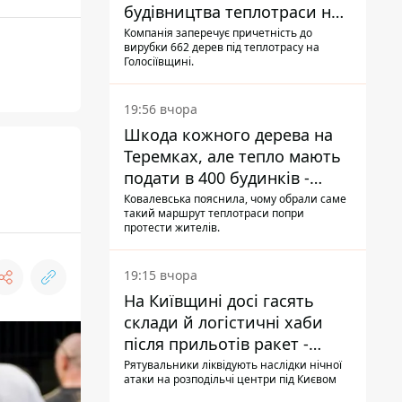
будівництва теплотраси на
Теремках
Компанія заперечує причетність до
вирубки 662 дерев під теплотрасу на
Голосіївщині.
19:56 вчора
Шкода кожного дерева на
Теремках, але тепло мають
подати в 400 будинків -
депутатка Київради
Ковалевська пояснила, чому обрали саме
такий маршрут теплотраси попри
протести жителів.
19:15 вчора
На Київщині досі гасять
склади й логістичні хаби
після прильотів ракет -
ДСНС
Рятувальники ліквідують наслідки нічної
атаки на розподільчі центри під Києвом