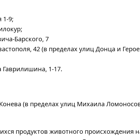
 1-9;
илокур;
ича-Барского, 7
вастополя, 42 (в пределах улиц Донца и Геро
 Гаврилишина, 1-17.
 Конева (в пределах улиц Михаила Ломоносо
ихся продуктов животного происхождения н