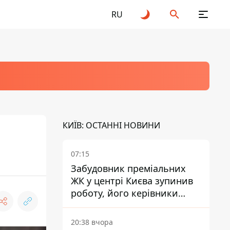
RU
КИЇВ: ОСТАННІ НОВИНИ
07:15
Забудовник преміальних
ЖК у центрі Києва зупинив
роботу, його керівники
втекли з України - Bihus.info
20:38 вчора