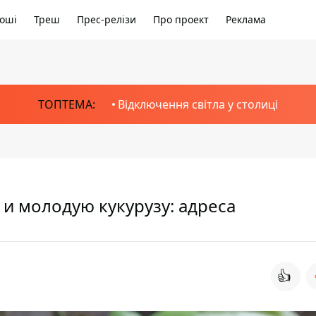
оші
Треш
Прес-релізи
Про проект
Реклама
ТОПТЕМА:
Відключення світла у столиці
 и молодую кукурузу: адреса
👍