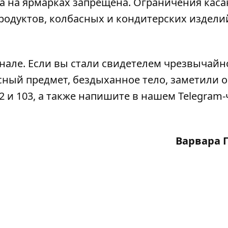
 на ярмарках запрещена. Ограничения каса
одуктов, колбасных и кондитерских издели
анале
. Если вы стали свидетелем чрезвычайн
сный предмет, бездыханное тело, заметили 
2 и 103, а также напишите в нашем Telegram-
Варвара 