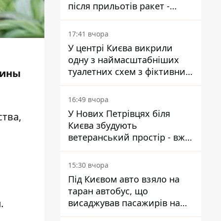
після прильотів ракет -
ДСНС
17:41 вчора
У центрі Києва викрили
одну з наймасштабніших
туалетних схем з фіктивним
мины
будинком
16:49 вчора
У Нових Петрівцях біля
тва,
Києва збудують
ветеранський простір - вже
знайшли проєктанта
15:30 вчора
Під Києвом авто взяло на
таран автобус, що
висаджував пасажирів на
.
зупинці - пасажирка в