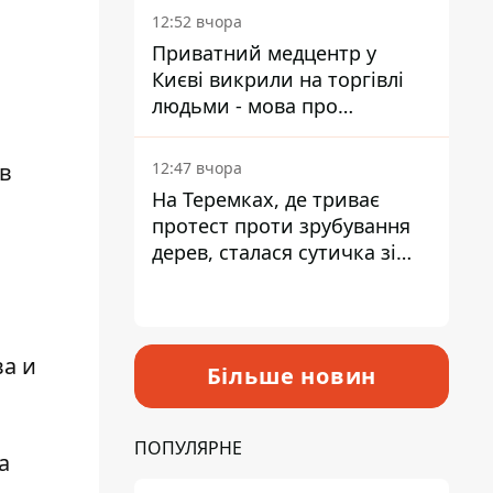
лікарні
12:52 вчора
Приватний медцентр у
Києві викрили на торгівлі
людьми - мова про
сурогатне материнство
12:47 вчора
ев
На Теремках, де триває
протест проти зрубування
дерев, сталася сутичка зі
спецназом поліції
ва и
Більше новин
ПОПУЛЯРНЕ
а