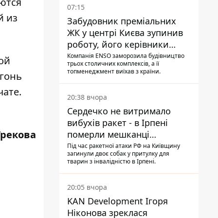
ются
07:15
й из
Забудовник преміальних
ЖК у центрі Києва зупинив
роботу, його керівники
втекли з України - Bihus.info
Компанія ENSO заморозила будівництво
ой
трьох столичних комплексів, а її
топменеджмент виїхав з країни.
огонь
чате.
20:38 вчора
Сердечко не витримало
вибухів ракет - в Ірпені
Грекова
померли мешканці
притулку для собак з
Під час ракетної атаки РФ на Київщину
загинули двоє собак у притулку для
інвалідністю
тварин з інвалідністю в Ірпені.
20:05 вчора
KAN Development Ігоря
Ніконова зреклася