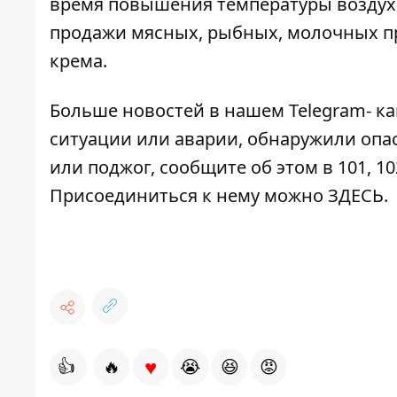
время повышения температуры воздуха
продажи мясных, рыбных, молочных пр
крема.
Больше новостей в нашем
Telegram- к
ситуации или аварии, обнаружили опа
или поджог, сообщите об этом в 101, 10
Присоединиться к нему можно
ЗДЕСЬ
.
♥
👍
🔥
😭
😆
😡