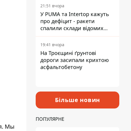
на територію
21:51 вчора
У PUMA та Intertop кажуть
про дефіцит - ракети
спалили склади відомих
брендів
19:41 вчора
На Троєщині ґрунтові
дороги засипали крихтою
асфальтобетону
Більше новин
ПОПУЛЯРНЕ
я. Мы