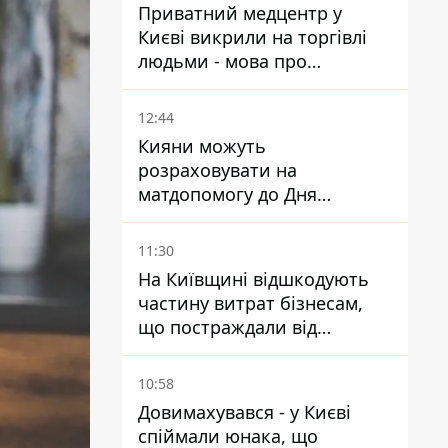
Приватний медцентр у
Києві викрили на торгівлі
людьми - мова про
сурогатне материнство
12:44
Кияни можуть
розраховувати на
матдопомогу до Дня
незалежності - кому її
дадуть
11:30
На Київщині відшкодують
частину витрат бізнесам,
що постраждали від
прильотів ракет
10:58
Довимахувався - у Києві
спіймали юнака, що