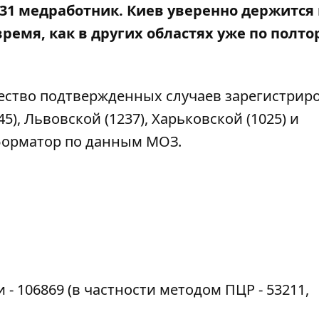
 431 медработник. Киев уверенно держится
 время, как в других областях уже по полт
ество подтвержденных случаев зарегистрир
5), Львовской (1237), Харьковской (1025) и
орматор
по данным МОЗ.
- 106869 (в частности методом ПЦР - 53211,