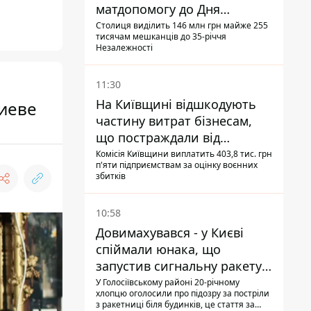
матдопомогу до Дня
незалежності - кому її
Столиця виділить 146 млн грн майже 255
тисячам мешканців до 35-річчя
дадуть
Незалежності
11:30
На Київщині відшкодують
Киеве
частину витрат бізнесам,
що постраждали від
прильотів ракет
Комісія Київщини виплатить 403,8 тис. грн
п'яти підприємствам за оцінку воєнних
збитків
10:58
Довимахувався - у Києві
спіймали юнака, що
запустив сигнальну ракету,
аби потішити дівчат
У Голосіївському районі 20-річному
хлопцю оголосили про підозру за постріли
з ракетниці біля будинків, це стаття за