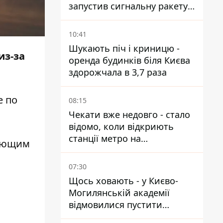
запустив сигнальну ракету,
аби потішити дівчат
10:41
Шукають піч і криницю -
из-за
оренда будинків біля Києва
здорожчала в 3,7 раза
е по
08:15
Чекати вже недовго - стало
відомо, коли відкриють
станції метро на
дующим
Виноградарі
07:30
Щось ховають - у Києво-
Могилянській академії
відмовилися пустити
комісію з охорони пам'яток