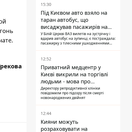
15:30
Під Києвом авто взяло на
таран автобус, що
ой
висаджував пасажирів на
огонь
зупинці - пасажирка в
У Білій Церкві ВАЗ вилетів на зустрічну і
вдарив автобус на зупинці, є постраждала:
чате.
лікарні
пасажирку з тілесними ушкодженнями
забрали на "швидкій" до лікарні
12:52
Грекова
Приватний медцентр у
Києві викрили на торгівлі
людьми - мова про
сурогатне материнство
Директору репродуктивної клініки
повідомили про підозру після смерті
новонароджених двійнят
12:44
Кияни можуть
розраховувати на