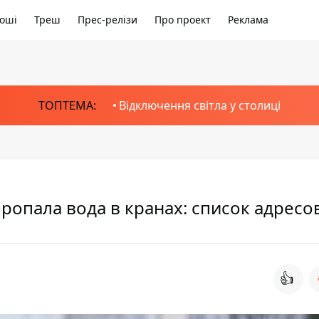
оші
Треш
Прес-релізи
Про проект
Реклама
ТОПТЕМА:
Відключення світла у столиці
 пропала вода в кранах: список адресо
👍