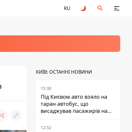
RU
КИЇВ: ОСТАННІ НОВИНИ
в
15:30
Під Києвом авто взяло на
таран автобус, що
висаджував пасажирів на
зупинці - пасажирка в
лікарні
12:52