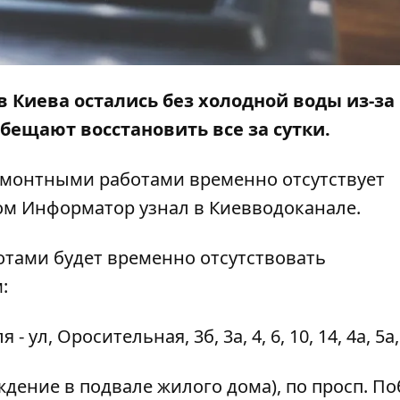
в Киева остались без холодной воды из-за
ещают восстановить все за сутки.
емонтными работами временно отсутствует
том
Информатор
узнал в Киевводоканале.
тами будет временно отсутствовать
:
- ул, Оросительная, 3б, 3а, 4, 6, 10, 14, 4а, 5а,
ждение в подвале жилого дома), по просп. По