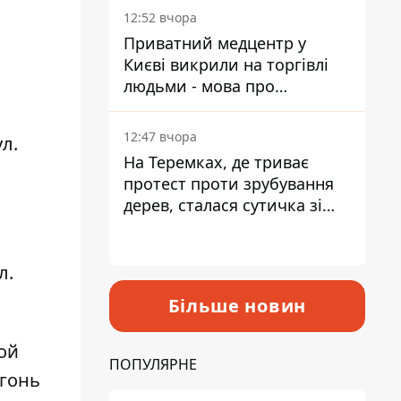
лікарні
12:52 вчора
Приватний медцентр у
Києві викрили на торгівлі
людьми - мова про
сурогатне материнство
12:47 вчора
л.
На Теремках, де триває
протест проти зрубування
дерев, сталася сутичка зі
спецназом поліції
л.
Більше новин
ой
ПОПУЛЯРНЕ
огонь