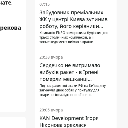
чате.
07:15
Забудовник преміальних
ЖК у центрі Києва зупинив
роботу, його керівники
Грекова
втекли з України - Bihus.info
Компанія ENSO заморозила будівництво
трьох столичних комплексів, а її
топменеджмент виїхав з країни.
20:38 вчора
Сердечко не витримало
вибухів ракет - в Ірпені
померли мешканці
притулку для собак з
Під час ракетної атаки РФ на Київщину
загинули двоє собак у притулку для
інвалідністю
тварин з інвалідністю в Ірпені.
20:05 вчора
KAN Development Ігоря
Ніконова зреклася