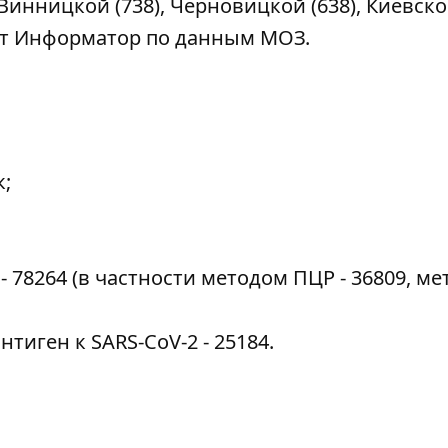
 Винницкой (738), Черновицкой (638), Киевско
ет
Информатор
по данным МОЗ.
к;
- 78264 (в частности методом ПЦР - 36809, м
тиген к SARS-CoV-2 - 25184.