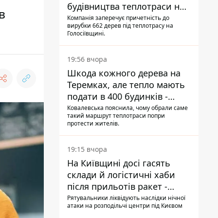
будівництва теплотраси на
в
Теремках
Компанія заперечує причетність до
вирубки 662 дерев під теплотрасу на
Голосіївщині.
19:56 вчора
Шкода кожного дерева на
Теремках, але тепло мають
подати в 400 будинків -
депутатка Київради
Ковалевська пояснила, чому обрали саме
такий маршрут теплотраси попри
протести жителів.
19:15 вчора
На Київщині досі гасять
склади й логістичні хаби
після прильотів ракет -
ДСНС
Рятувальники ліквідують наслідки нічної
атаки на розподільчі центри під Києвом