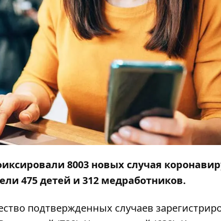
афиксировали 8003 новых случая коронави
лели 475 детей и 312 медработников.
ество подтвержденных случаев зарегистрир