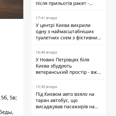
після прильотів ракет -
ДСНС
17:41 вчора
У центрі Києва викрили
одну з наймасштабніших
туалетних схем з фіктивним
будинком
16:49 вчора
У Нових Петрівцях біля
Києва збудують
ветеранський простір - вже
знайшли проєктанта
15:30 вчора
Під Києвом авто взяло на
 5б, 5в;
таран автобус, що
висаджував пасажирів на
беды,
зупинці - пасажирка в