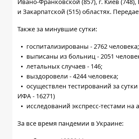
Ивано-Франковской (857), г. Киев (748),
и Закарпатской (515) областях. Переда
Также за минувшие сутки:
госпитализированы - 2762 человека;
выписаны из больниц - 2051 челове
летальных случаев - 146;
выздоровели - 4244 человека;
осуществлен тестирований за сутки 
ИФА - 16271)
исследований экспресс-тестами на ан
За все время пандемии в Украине: