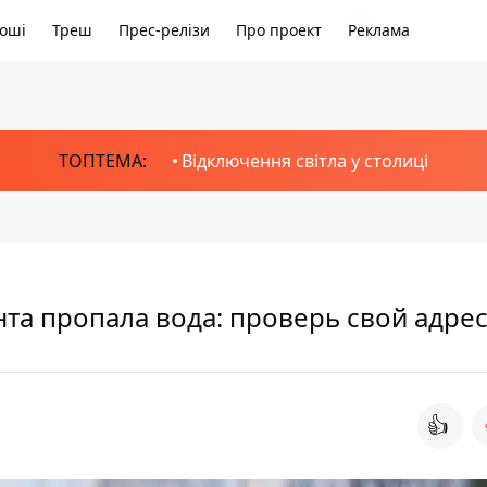
оші
Треш
Прес-релізи
Про проект
Реклама
ТОПТЕМА:
Відключення світла у столиці
нта пропала вода: проверь свой адре
👍