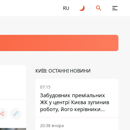
RU
КИЇВ: ОСТАННІ НОВИНИ
с
07:15
Забудовник преміальних
ЖК у центрі Києва зупинив
роботу, його керівники
втекли з України - Bihus.info
20:38 вчора