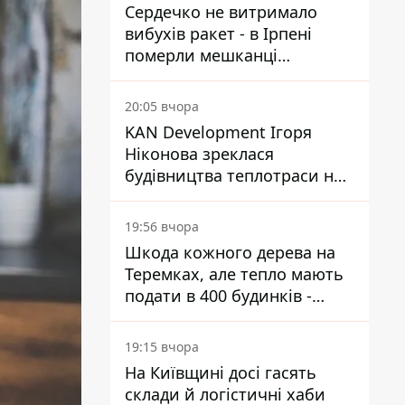
Сердечко не витримало
вибухів ракет - в Ірпені
померли мешканці
притулку для собак з
інвалідністю
20:05 вчора
KAN Development Ігоря
Ніконова зреклася
будівництва теплотраси на
Теремках
19:56 вчора
Шкода кожного дерева на
Теремках, але тепло мають
подати в 400 будинків -
депутатка Київради
19:15 вчора
На Київщині досі гасять
склади й логістичні хаби