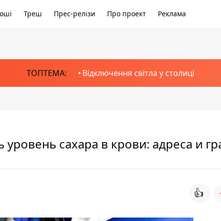
оші
Треш
Прес-релізи
Про проект
Реклама
ТОПТЕМА:
Відключення світла у столиці
 уровень сахара в крови: адреса и г
👍