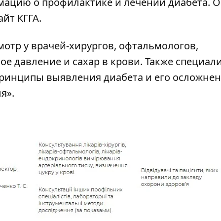
ацию о профилактике и лечении диабета. О
йт КГГА.
мотр у врачей-хирургов, офтальмологов,
е давление и сахар в крови. Также специал
принципы выявления диабета и его осложнен
я».