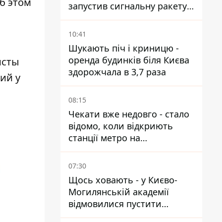
б этом
запустив сигнальну ракету,
аби потішити дівчат
10:41
Шукають піч і криницю -
оренда будинків біля Києва
исты
здорожчала в 3,7 раза
ий у
08:15
Чекати вже недовго - стало
відомо, коли відкриють
станції метро на
Виноградарі
07:30
Щось ховають - у Києво-
Могилянській академії
відмовилися пустити
комісію з охорони пам'яток