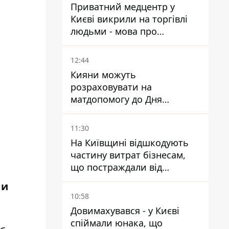
Приватний медцентр у
Києві викрили на торгівлі
людьми - мова про
сурогатне материнство
12:44
Кияни можуть
розраховувати на
матдопомогу до Дня
незалежності - кому її
дадуть
11:30
На Київщині відшкодують
частину витрат бізнесам,
що постраждали від
прильотів ракет
 и
10:58
Довимахувався - у Києві
спіймали юнака, що