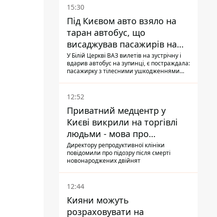
15:30
Під Києвом авто взяло на
таран автобус, що
висаджував пасажирів на
зупинці - пасажирка в
У Білій Церкві ВАЗ вилетів на зустрічну і
вдарив автобус на зупинці, є постраждала:
лікарні
пасажирку з тілесними ушкодженнями
забрали на "швидкій" до лікарні
12:52
Приватний медцентр у
Києві викрили на торгівлі
людьми - мова про
сурогатне материнство
Директору репродуктивної клініки
повідомили про підозру після смерті
новонароджених двійнят
12:44
Кияни можуть
розраховувати на