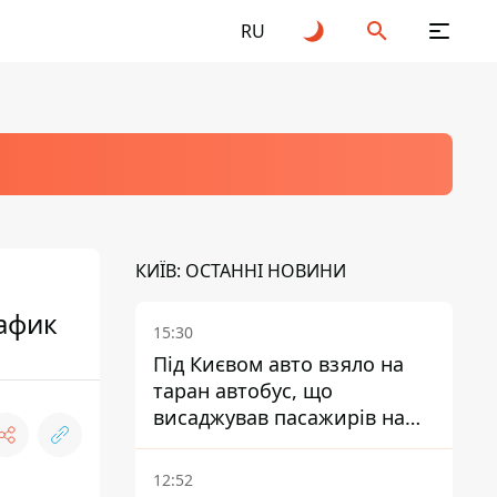
RU
КИЇВ: ОСТАННІ НОВИНИ
рафик
15:30
Під Києвом авто взяло на
таран автобус, що
висаджував пасажирів на
зупинці - пасажирка в
лікарні
12:52