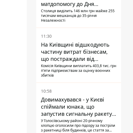
матдопомогу до Дня
незалежності - кому її
Столиця виділить 146 млн грн майже 255
тисячам мешканців до 35-річчя
дадуть
Незалежності
11:30
На Київщині відшкодують
частину витрат бізнесам,
що постраждали від
прильотів ракет
Комісія Київщини виплатить 403,8 тис. грн
п'яти підприємствам за оцінку воєнних
збитків
10:58
Довимахувався - у Києві
спіймали юнака, що
запустив сигнальну ракету,
аби потішити дівчат
У Голосіївському районі 20-річному
хлопцю оголосили про підозру за постріли
з ракетниці біля будинків, це стаття за