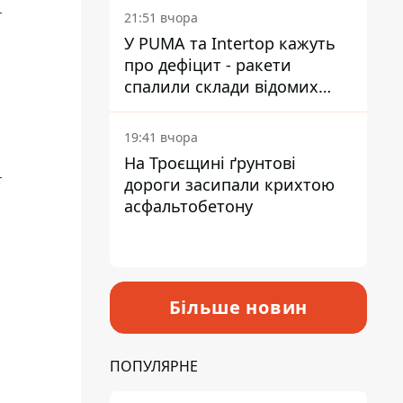
на територію
21:51 вчора
У PUMA та Intertop кажуть
про дефіцит - ракети
спалили склади відомих
брендів
19:41 вчора
На Троєщині ґрунтові
дороги засипали крихтою
асфальтобетону
Більше новин
ПОПУЛЯРНЕ