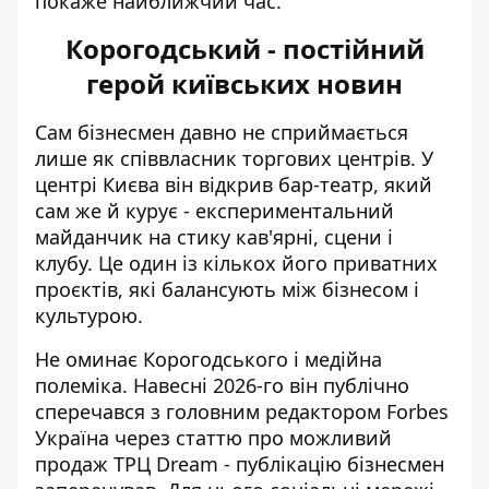
покаже найближчий час.
Корогодський - постійний
герой київських новин
Сам бізнесмен давно не сприймається
лише як співвласник торгових центрів. У
центрі Києва він
відкрив бар-театр
, який
сам же й курує - експериментальний
майданчик на стику кав'ярні, сцени і
клубу. Це один із кількох його приватних
проєктів, які балансують між бізнесом і
культурою.
Не оминає Корогодського і медійна
полеміка. Навесні 2026-го він
публічно
сперечався
з головним редактором Forbes
Україна через статтю про можливий
продаж ТРЦ Dream - публікацію бізнесмен