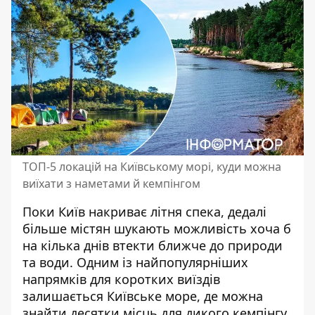
ТОП-5 локацій на Київському морі, куди можна
виїхати з наметами й кемпінгом
Поки Київ накриває літня спека, дедалі
більше містян шукають можливість хоча б
на кілька днів втекти ближче до природи
та води. Одним із
найпопулярніших
напрямків для коротких виїздів
залишається Київське море, де можна
знайти десятки місць для дикого кемпінгу.