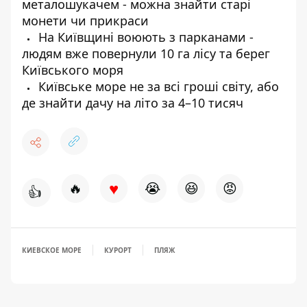
металошукачем - можна знайти старі
монети чи прикраси
На Київщині воюють з парканами -
людям вже повернули 10 га лісу та берег
Київського моря
Київське море не за всі гроші світу, або
де знайти дачу на літо за 4–10 тисяч
♥
🔥
😭
😆
😡
👍
КИЕВСКОЕ МОРЕ
КУРОРТ
ПЛЯЖ