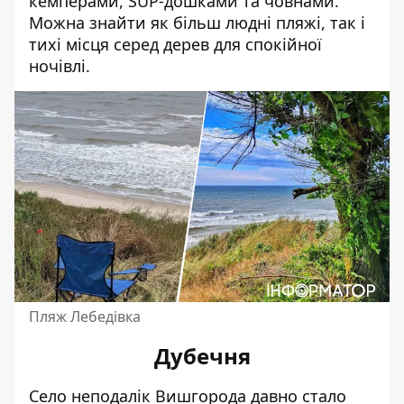
кемперами, SUP-дошками та човнами.
Можна знайти як більш людні пляжі, так і
тихі місця серед дерев для спокійної
ночівлі.
Пляж Лебедівка
Дубечня
Село неподалік Вишгорода давно стало