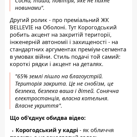
Сосни, тиша, повітря, яке не пахне
новинами".
Другий ролик - про
преміальний ЖК
BELLEVIE
на Оболоні. Тут Корогодський
робить акцент на закритій території,
інженерній автономії і захищеності - на
стандартних аргументах преміум-сегмента
в умовах війни. Стиль подачі той самий:
короткі рядки і акцент на деталях.
"65% землі пішло на благоустрій.
Територія закрита. Це не снобізм, це
безпека, безпека ваша і дітей. Сонячна
електростанція, власна котельня.
Власне укриття".
Що об'єднує обидва відео:
Корогодський у кадрі
- як обличчя