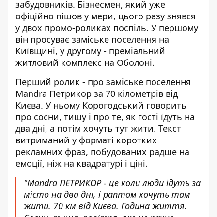
забудовників. Бізнесмен, який уже
офіційно
пішов у мери
, цього разу знявся
у двох промо-роликах поспіль. У першому
він просуває заміське поселення на
Київщині, у другому - преміальний
житловий комплекс на Оболоні.
Перший ролик - про
заміське поселення
Mandra Петрикор
за 70 кілометрів від
Києва. У ньому Корогодський говорить
про сосни, тишу і про те, як гості їдуть на
два дні, а потім хочуть тут жити. Текст
витриманий у форматі коротких
рекламних фраз, побудованих радше на
емоції, ніж на квадратурі і ціні.
"Mandra ПЕТРИКОР - це коли люди їдуть за
місто на два дні, і раптом хочуть там
жити. 70 км від Києва. Година життя.