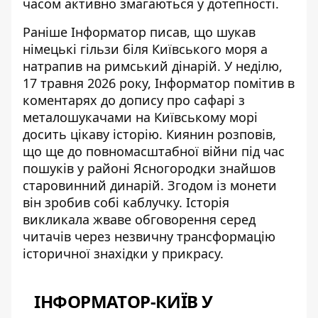
часом активно змагаються у дотепності.
Раніше Інформатор писав, що
ш
укав
німецькі гільзи біля Київського моря
а
натрапив на римський дінарій.
У неділю,
17 травня 2026 року, Інформатор помітив в
коментарях до допису про сафарі з
металошукачами на Київському морі
досить цікаву історію. Киянин розповів,
що ще до повномасштабної війни під час
пошуків у районі Ясногородки знайшов
старовинний динарій. Згодом із монети
він зробив собі каблучку. Історія
викликала жваве обговорення серед
читачів через незвичну трансформацію
історичної знахідки у прикрасу.
ІНФОРМАТОР-КИЇВ У