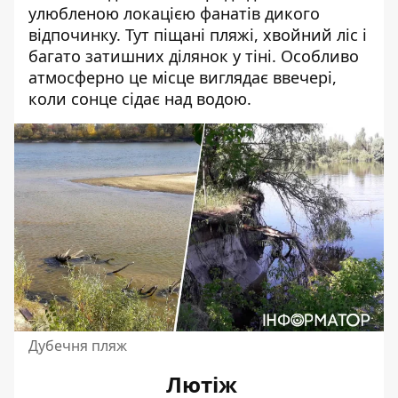
улюбленою локацією фанатів дикого
відпочинку. Тут піщані пляжі, хвойний ліс і
багато затишних ділянок у тіні. Особливо
атмосферно це місце виглядає ввечері,
коли сонце сідає над водою.
Дубечня пляж
Лютіж