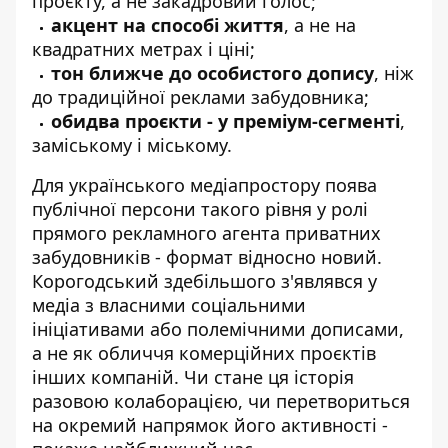
проєкту, а не закадровий голос;
акцент на способі життя
, а не на
квадратних метрах і ціні;
тон ближче до особистого допису
, ніж
до традиційної реклами забудовника;
обидва проєкти - у преміум-сегменті
,
заміському і міському.
Для українського медіапростору поява
публічної персони такого рівня у ролі
прямого рекламного агента приватних
забудовників - формат відносно новий.
Корогодський здебільшого з'являвся у
медіа з власними соціальними
ініціативами або полемічними дописами,
а не як обличчя комерційних проєктів
інших компаній. Чи стане ця історія
разовою колаборацією, чи перетвориться
на окремий напрямок його активності -