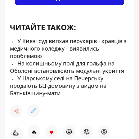
ЧИТАЙТЕ ТАКОЖ:
У Києві суд випхав перукарів і кравців з
медичного коледжу - виявились
проблемою
На колишньому полі для гольфа на
Оболоні встановлюють модульні укриття
У Царському селі на Печерську
продають БЦ-домовину з видом на
Батьківщину-мати
♥
🔥
😭
😆
😡
👍