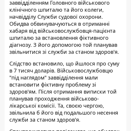
заввідділенням Головного військового
клінічного шпиталю та його колеги,
начвідділу Служби судової охорони.
Обидва
обвинувачуються в отриманні
хабаря
від військовослужбовця-пацієнта
шпиталю за встановлення фіктивного
діагнозу. З його допомогою той планував
звільнитися зі служби за станом здоров'я.
Слідство встановило, що
йшлося про суму
в 7 тисяч доларів
. Військовослужбовцю
"під наглядом" заввідділення мали
встановити фіктивну проблему зі
здоров'ям. Після отримання виписки той
планував проходження військово-
лікарської комісії. Та, своєю чергою,
звільнила б його від подальшого несення
служби за станом здоров'я.