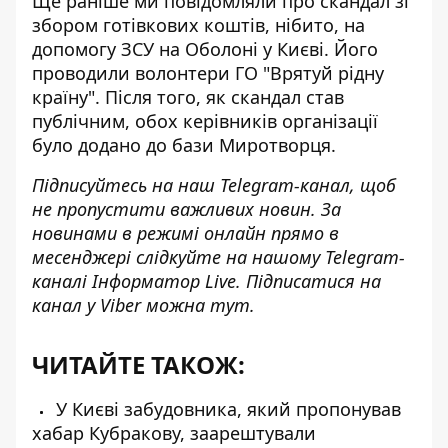
Ще раніше ми повідомляли про скандал зі
збором готівкових коштів, нібито, на
допомогу ЗСУ на Оболоні у Києві. Його
проводили волонтери ГО "Врятуй рідну
країну". Після того, як скандал став
публічним, обох керівників організації
було додано до бази Миротворця
.
Підписуйтесь на наш
Telegram-канал
, щоб
не пропустити важливих новин. За
новинами в режимі онлайн прямо в
месенджері слідкуйте на нашому Telegram-
каналі
Інформатор Live
. Підписатися на
канал у Viber можна
тут
.
ЧИТАЙТЕ ТАКОЖ:
У Києві забудовника, який пропонував
хабар Кубракову, заарештували