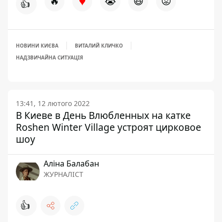
♥
🔥
😭
😆
😡
👍
НОВИНИ КИЄВА
ВИТАЛИЙ КЛИЧКО
НАДЗВИЧАЙНА СИТУАЦІЯ
13:41, 12 лютого 2022
В Киеве в День Влюбленных на катке
Roshen Winter Village устроят цирковое
шоу
Аліна Балабан
ЖУРНАЛІСТ
👍