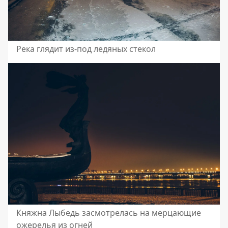
Река глядит из-под ледяных стекол
Княжна Лыбедь засмотрелась на мерцающие
ожерелья из огней