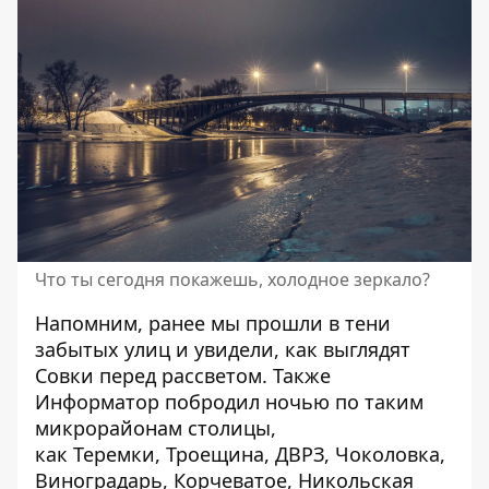
Что ты сегодня покажешь, холодное зеркало?
Напомним, ранее мы прошли в тени
забытых улиц и увидели,
как выглядят
Совки перед рассветом
. Также
Информатор побродил ночью по таким
микрорайонам столицы,
как
Теремки
,
Троещина
,
ДВРЗ
,
Чоколовка,
Виноградарь
,
Корчеватое
,
Никольская