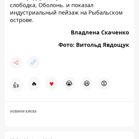
слободка,
Оболонь
. и показал
индустриальный пейзаж на
Рыбальском
острове
.
Владлена Скаченко
Фото: Витольд Явдощук
♥
🔥
😭
😆
😡
👍
НОВИНИ КИЄВА