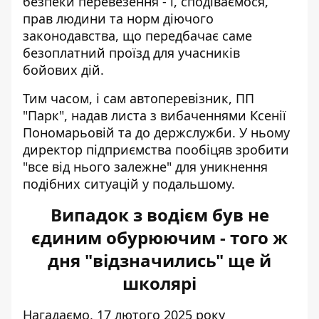
безпеки перевезення - і, сподіваємося,
прав людини та норм діючого
законодавства, що передбачає саме
безоплатний проїзд для учасників
бойових дій.
Тим часом, і сам автоперевізник, ПП
"Парк", надав листа з вибаченнями Ксенії
Пономарьовій та до держслужби. У ньому
директор підприємства пообіцяв зробити
"все від нього залежне" для уникнення
подібних ситуацій у подальшому.
Випадок з водієм був не
єдиним обурюючим - того ж
дня "відзначились" ще й
школярі
Нагадаємо, 17 лютого 2025 року