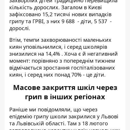
захворілих дітей традиційно перевищила
кількість дорослих. Загалом в Києві
зафіксовано 15,2 тисячі нових випадків
грипу та ГРВІ, з них 9 688 - діти, 5 537 -
дорослі.
Втім, темпи захворюваності маленьких
киян уповільнилися, і серед школярів
знизилися на 14,4% . Хоча є й негативний
момент: порівняно з попереднім тижнем
відмічається зростання госпіталізованих
киян, і серед них понад 70% - це діти.
Масове закриття шкіл через
грип в інших регіонах
Раніше ми повідомляли, що через
епідемію грипу
школи закрилися у Львові
та Львівській області. Там з 18 лютого