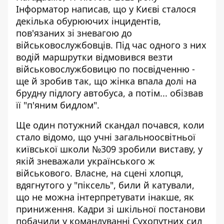
Інформатор написав, що у Києві сталося
декілька обурюючих інцидентів,
пов'язаних зі зневагою до
військовослужбовців. Під час одного з них
водій маршрутки відмовився везти
військовослужбовицю
по посвідченню -
ще й зробив так, що жінка впала долі на
брудну підлогу автобуса, а потім... обізвав
її "п'яним бидлом".
Ще один потужний скандал почався, коли
стало відомо, що учні загальноосвітньої
київської школи №309
зробили виставу, у
якій зневажали українського ж
військового
. Власне, на сцені хлопця,
вдягнутого у "піксель", били й катували,
що не можна інтерпретувати інакше, як
приниження. Кадри зі шкільної постанови
побачили у командуванні Сухопутних сил