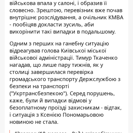
військова впала у салоні
, і образив її
словесно. Зрештою, перевізник вже почав
внутрішнє розслідування, а очільник КМВА
- пообіцяв докласти зусиль, аби
викорінити такі випадки в подальшому.
Одним з перших на ганебну ситуацію
відреагував голова Київської міської
військової адміністрації.
Тимур Ткаченко
нагадав
, що лише пару тижнів, як у
столиці завершилася перевірка
громадського транспорту Держслужбою з
безпеки на транспорті
("Укртрансбезпекою"). Серед порушень,
каже, були й випадки відмові у
безоплатному проїзді захисникам - відтак,
і ситуація з Ксенією Пономарьовою
новиною не стала.