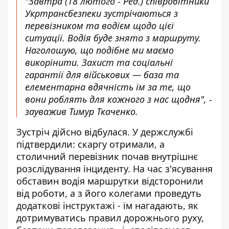
"Завтра (18 лютого - Ред.) співробітники
Укртрансбезпеки зустрічаються з
перевізником та водієм щодо цієї
ситуації. Водія буде знято з маршруту.
Наголошую, що подібне ми маємо
викорінити. Захист та соціальні
гарантії для військових — база та
елементарна вдячність їм за те, що
вони роблять для кожного з нас щодня", -
зауважив Тимур Ткаченко.
Зустріч дійсно відбулася. У держслужбі
підтвердили: скаргу отримали, а
столичний перевізник почав внутрішнє
розслідування інциденту. На час з'ясування
обставин водія маршрутки відсторонили
від роботи, а з його колегами проведуть
додаткові інструктажі - їм нагадають, як
дотримуватись правил дорожнього руху,