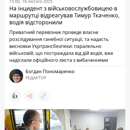
15:00, 18 лютого 2025
На інцидент з військовослужбовицею в
маршрутці відреагував Тимур Ткаченко,
водія відсторонили
Приватний перевізник проведе власне
розслідування ганебної ситуації, та надасть
висновки Укртрансбезпеки: паралельно
військовій, що постраждала від дій водія, вже
надіслали офіційного листа з вибаченнями
Богдан Пономаренко
РЕДАКТОР
👍