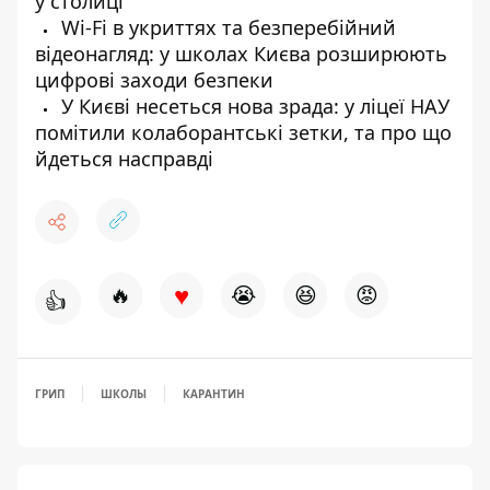
у столиці
Wi-Fi в укриттях та безперебійний
відеонагляд: у школах Києва розширюють
цифрові заходи безпеки
У Києві несеться нова зрада: у ліцеї НАУ
помітили колаборантські зетки, та про що
йдеться насправді
♥
🔥
😭
😆
😡
👍
ГРИП
ШКОЛЫ
КАРАНТИН