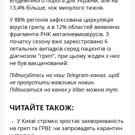
епідемічного порога для України, але на
13,4% більше, ніж минулого тижня.
У 88% регіонів зафіксована циркуляція
вірусів грипу, а в 12% областей виявлено
фрагменти РНК метапневмовірусів. З
початку сезону вже зареєстровано 6
летальних випадків серед пацієнтів із
діагнозом "грип", при цьому жоден з них
не був вакцинований.
Підписуйтесь на наш
Telegram-канал
, щоб
не пропустити важливих новин.
Підписатися на канал у Viber можна
тут
.
ЧИТАЙТЕ ТАКОЖ:
У Києві стрімко зростає захворюваність
на грип та ГРВІ: чи запровадять карантин