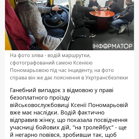
На фото зліва - водій маршрутки,
сфотографований самою Ксенією
Пономарьовою під час інциденту, на фото
справа він же дає пояснення в Укртрансбезпеки
Ганебний випадок з відмовою у праві
безоплатного проїзду
військовослужбовиці Ксенії Пономарьовій
вже має наслідки. Водій фактично
відправив жінку, що показала посвідчення
учасниці бойових дій, "на тролейбус" - ще
й негарно повівся,
зробивши так, щоб