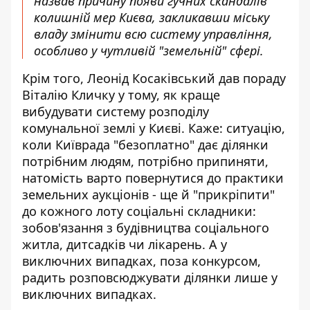
назвав причину появи гучних скандалів
колишній мер Києва, закликавши міську
владу змінити всю систему управління,
особливо у чутливій "земельній" сфері.
Крім того, Леонід Косаківський дав пораду
Віталію Кличку у тому, як краще
вибудувати систему розподілу
комунальної землі у Києві. Каже: ситуацію,
коли Київрада "безоплатно" дає ділянки
потрібним людям, потрібно припиняти,
натомість варто повернутися до практики
земельних аукціонів - ще й "прикріпити"
до кожного лоту соціальні складники:
зобов'язання з будівництва соціального
житла, дитсадків чи лікарень. А у
виключних випадках, поза конкурсом,
радить розповсюджувати ділянки лише у
виключних випадках.