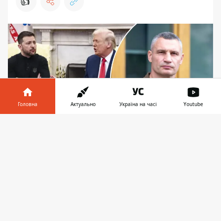
👍
Головна
Актуально
Україна на часі
Youtube
Інформатор у
Завантажити
телефоні
👉
Віталій Кличко "закинув" президентові, що нині
"не час для емоцій", у відповідь нарвався на
критику
Міський голова Києва зробив допис
невдовзі після невдалих перемовин у США,
що завершились у п'ятницю, 28 лютого