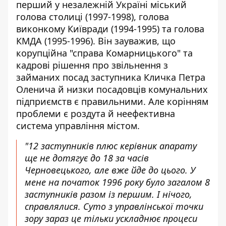
перший у незалежній Україні міський
голова столиці (1997-1998), голова
виконкому Київради (1994-1995) та голова
КМДА (1995-1996). Він зауважив, що
корупційна "справа Комарницького" та
кадрові рішення про звільнення з
займаних посад заступника Кличка Петра
Оленича й низки посадовців комунальних
підприємств є правильними. Але корінням
проблеми є роздута й неефективна
система управління містом.
"12 заступників плюс керівник апарату
ще не дотягує до 18 за часів
Черновецького, але вже йде до цього. У
мене на початок 1996 року було загалом 8
заступників разом із першим. І нічого,
справлялися. Суто з управлінської точки
зору зараз це тільки ускладнює процеси