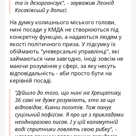
та їх дезорганізує", - зауважив Леонід
Косаківсьий у дописі.
На думку колишнього міського голови,
нині посади у КМДА не створюються під
конкретну функцію, а надаються людям у
якості політичного приза. У підсумку їх
обіймають "універсальні управлінці", які
займаються чим завгодно, іноді зовсім не
маючи розуміння у сфері, за яку несуть
відповідальність - аби просто бути на
керівній посаді.
"Дійшло до того, що нині на Хрещатику,
36 самі не дуже розуміють, хто за що
відповідає. Кияни поготів. Тож панує
суцільний пофігізм. Я про це з прикладами
неодноразово писав. І у цій каламутній
воді спритники ловлять свою рибку", -