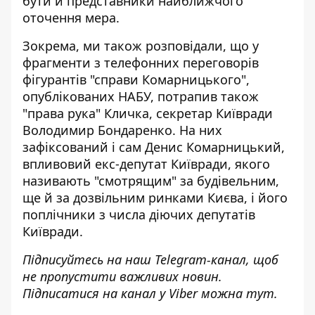
бути й представники найближчого
оточення мера.
Зокрема, ми також розповідали, що у
фрагменти з телефонних переговорів
фігурантів "справи Комарницького",
опублікованих НАБУ, потрапив також
"права рука" Кличка,
секретар Київради
Володимир Бондаренко
. На них
зафіксований і сам Денис Комарницький,
впливовий екс-депутат Київради, якого
називають "смотрящим" за будівельним,
ще й за дозвільним ринками Києва, і його
поплічники з числа діючих депутатів
Київради.
Підписуйтесь на наш
Telegram-канал
, щоб
не пропустити важливих новин.
Підписатися на канал у Viber можна
тут
.