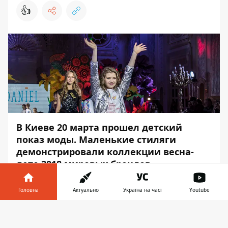
👍
В Киеве 20 марта прошел детский
показ моды. Маленькие стиляги
демонстрировали коллекции весна-
лето 2018 мировых брендов.
Международный показ Junior Fashion Week
Головна
Актуально
Україна на часі
Youtube
проходит впервые. Но уже собрал на
одном подиуме около 150 маленьких
Інформатор у
Завантажити
моделей. Самому младшему всего полтора
телефоні
👉