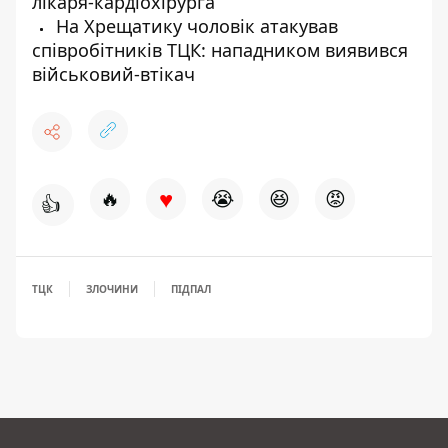
лікаря-кардіохірурга
На Хрещатику чоловік атакував
співробітників ТЦК: нападником виявився
військовий-втікач
♥
🔥
😭
😆
😡
👍
ТЦК
ЗЛОЧИНИ
ПІДПАЛ