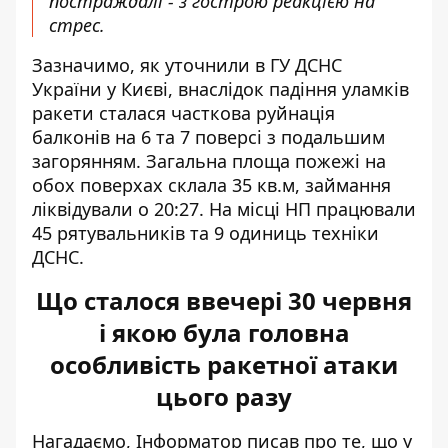
постраждалі - з гострою реакцією на
стрес.
Зазначимо, як
уточнили в ГУ ДСНС
України
у Києві, внаслідок падіння уламків
ракети сталася часткова руйнація
балконів на 6 та 7 поверсі з подальшим
загорянням. Загальна площа пожежі на
обох поверхах склала 35 кв.м, займання
ліквідували о 20:27. На місці НП працювали
45 рятувальників та 9 одиниць техніки
ДСНС.
Що сталося ввечері 30 червня
і якою була головна
особливість ракетної атаки
цього разу
Нагадаємо, Інформатор писав про те, що у