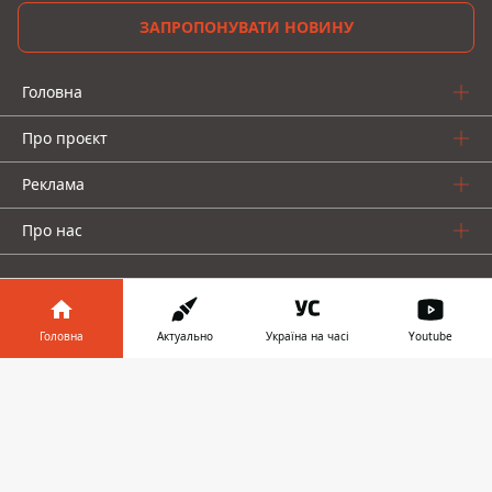
ЗАПРОПОНУВАТИ НОВИНУ
Головна
Про проєкт
Реклама
Про нас
Головна
Актуально
Україна на часі
Youtube
Інформатор у
Інформатор проекти
Завантажити
телефоні
👉
Інформатор-Україна
Geek
Гроші
Авто
© 2016-2026 Informator