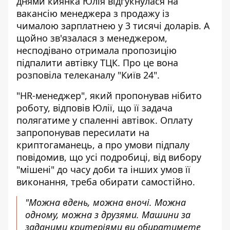
днями киянка Юлія відгукнулася на
вакансію менеджера з продажу із
чималою зарплатнею у 3 тисячі доларів. А
щойно зв'язалася з менеджером,
несподівано отримала пропозицію
підпалити автівку ТЦК. Про це вона
розповіла телеканалу "Київ 24".
"HR-менеджер", який пропонував нібито
роботу, відповів Юлії, що її задача
полягатиме у спаленні автівок. Оплату
запропонував пересилати на
криптогаманець, а про умови підпалу
повідомив, що усі подробиці, від вибору
"мішені" до часу доби та інших умов її
виконання, треба обирати самостійно.
"Можна вдень, можна вночі. Можна
одному, можна з друзями. Машини за
заданими критеріями ви обиратимете