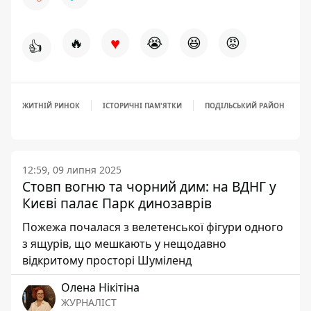
♥
🔥
😭
😆
😡
👍
ЖИТНІЙ РИНОК
ІСТОРИЧНІ ПАМ'ЯТКИ
ПОДІЛЬСЬКИЙ РАЙОН
12:59, 09 липня 2025
Стовп вогню та чорний дим: на ВДНГ у
Києві палає Парк динозаврів
Пожежа почалася з велетенської фігури одного
з ящурів, що мешкають у нещодавно
відкритому просторі Шуміленд
Олена Нікітіна
ЖУРНАЛІСТ