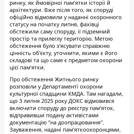
ринку, як ймовірної пам'ятки історії й
архітектури. Вже після того, як споруді
офіційно
відмовили у наданні охоронного
статусу
на початку липня, фахівці
обстежили саму споруду, її підземний
простір та прилеглу територію. Метою
обстеження було з'ясувати справжню
цінність об'єкту, уточнити, якими є його
складові та що саме є предметом охорони
цієї пам'ятки.
Про обстеження Житнього ринку
розповіли у Департаменті охорони
культурної спадщини
КМДА. Там нагадали,
що 3 липня 2025 року ДОКС відмовився
включити споруду до реєстру пам'яток,
відправивши подану активістами
документацію "на доопрацювання".
Зауваження, надані пам'яткоохоронцями,