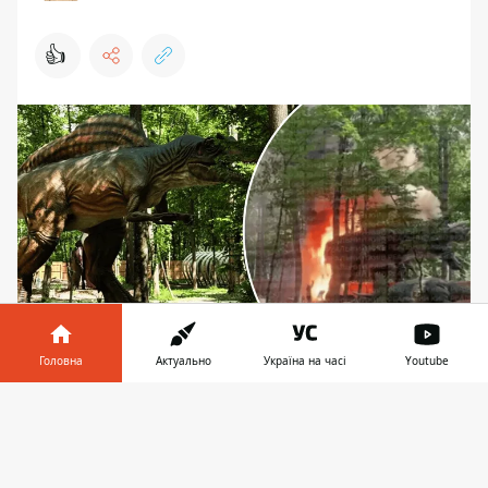
👍
Головна
Актуально
Україна на часі
Youtube
У доісторичному світі гігантів на ВДНГ мешкало
близько 50 велетенських моделей динозаврів
Інформатор у
Завантажити
телефоні
👉
На території Національного експоцентру в
Києві вдень 9 липня 2025 року сталася