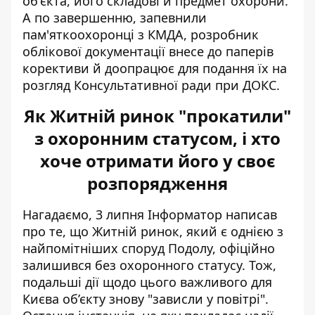
об'єкта, його складові й предмет охорони.
А по завершенню, запевнили
пам'яткоохоронці з КМДА, розробник
облікової документації внесе до паперів
корективи й доопрацює для подання їх на
розгляд Консультативної ради при ДОКС.
Як Житній ринок "прокатили"
з охоронним статусом, і хто
хоче отримати його у своє
розпорядження
Нагадаємо, 3 липня Інформатор написав
про те, що Житній ринок, який є однією з
найпомітніших споруд Подолу, офіційно
залишився без охоронного статусу
. Тож,
подальші дії щодо цього важливого для
Києва об’єкту знову "зависли у повітрі".