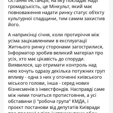
Остання інстанція, на яку покладає надії
громадськість, це Мінкульт, який має
повноваження надати ринку статус об’єкту
культурної спадщини, тим самим захистив
його.
А наприкінці січня, коли протиріччя між
усіма
зацікавленими в експлуатації
Житнього ринку
сторонами загострилися,
Інформатор зробив великий матеріал про
усіх, хто має цікавість до споруди.
Виявилося, що отримати контроль над
нею хочуть одразу декілька потужних груп
впливу - одна з них у оточенні київського
міського голови, інша - серед нових
бізнесменів з інвестфондів. Насправді саме
між ними точиться протистояння, а усі
обставини (і "робоча група" КМДА, і
проєкт постанови від депутатів Київради