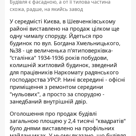
Будівля є фасадною, а от її тилова частина
схожа, радше, на якийсь завод
У середмісті Києва, в Шевченківському
районі виставлено на продаж цілком ще
одну чималу споруду. Йдеться про
будинок по вул. Богдана Хмельницького,
№38 - це
величенька п'ятиповерхівка-
"сталінка"
1934-1936 років побудови,
колишній житловий будинок, зведений
для працівників Наркомату радянського
господарства УРСР. Нині всередині - офісні
приміщення з ремонтом середини
"нульових", а просто за спорудою -
занедбаний внутрішній двір.
Оголошення про продаж
будівлі
загальною площею у 2,4 тисячі "квадратів"
було днями виставлено на профільних
майданчиках. У ньому вказано, що будівля