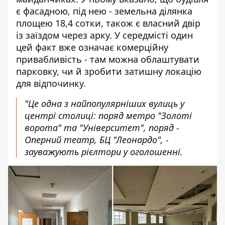
є фасадною, під нею - земельна ділянка
площею 18,4 сотки, також є власний двір
із заїздом через арку. У середмісті один
цей факт вже означає комерційну
привабливість - там можна облаштувати
парковку, чи й зробити затишну локацію
для відпочинку.
"Це одна з найпопулярніших вулиць у
центрі столиці: поряд метро "Золоті
ворота" та "Університет", поряд -
Оперний театр, БЦ "Леонардо", -
зауважують рієлтори у оголошенні.