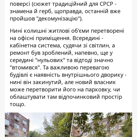
поверсі (сюжет традиційний для СРСР -
знамена й герб, щоправда, останній вже
пройшов "декомунізацію").
Нині колишні житлові об'єми перетворені
на офісні приміщення. Всередині -
кабінетна система, судячи зі світлин, а
ремонт був зроблений, напевно, ще у
середині "нульових" та відтоді значно
"втомився". Та важливою перевагою
будівлі є наявність внутрішнього дворику -
нині він закинутий, але новий власник
може перетворити його на парковку, чи
облаштувати там відпочинковий простір
тощо.