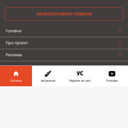
ЗАПРОПОНУВАТИ НОВИНУ
Головна
Про проєкт
Реклама
Про нас
Головна
Актуально
Україна на часі
Youtube
Інформатор у
Завантажити
телефоні
👉
Інформатор проекти
Інформатор-Україна
Geek
Гроші
Авто