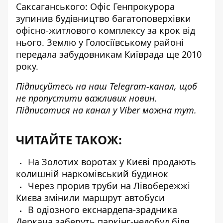
Саксаганського: Офіс Генпрокурора
зупинив будівництво багатоповерхівки
офісно-житлового комплексу за крок від
нього. Землю у Голосіївському районі
передала забудовникам Київрада ще 2010
року.
Підписуйтесь на наш
Telegram-канал
, щоб
не пропустити важливих новин.
Підписатися на канал у Viber можна
тут
.
ЧИТАЙТЕ ТАКОЖ:
На Золотих воротах у Києві продають
колишній наркомівський будинок
Через прорив труби на Лівобережжі
Києва змінили маршрут автобуси
В одіозного екснардепа-зрадника
Деркача заберуть паркінг-недобуд біля