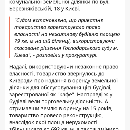
комунальної земельної ділянки по вул.
Березняківській, 18 у Києві.
"Судом встановлено, що приватне
товариство зареєструвало право
власності на нежитлову будівлю площею
79 кв. м на цій ділянці, використовуючи
скасоване рішення Господарського суду м.
Києва", - розповіли у прокуратурі.
Надалі, використовуючи незаконне право
власності, товариство звернулось до
Київради про надання в оренду земельної
ділянки для обслуговування цієї будівлі,
зареєстрованої як "кафе". Насправді ж у
будівлі вели торговельну діяльність. А
отримавши землю в оренду на 15 років,
товариство провело реконструкцію,
внаслідок якої площа нерухомості
збільшилася до 692 кв. м, а також змінило