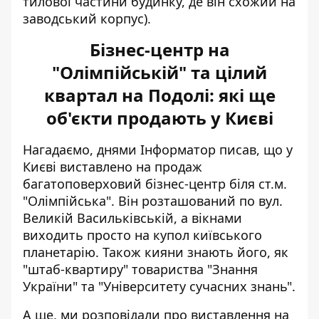
тилової частини будинку, де він схожий на
заводський корпус).
Бізнес-центр на
"Олімпійській" та цілий
квартал на Подолі: які ще
об'єкти продають у Києві
Нагадаємо, днями Інформатор писав, що у
Києві виставлено на продаж
багатоповерховий
бізнес-центр біля ст.м.
"Олімпійська"
. Він розташований по вул.
Великій Васильківській, а вікнами
виходить просто на купол київського
планетарію. Також кияни знають його, як
"штаб-квартиру" товариства "Знання
України" та "Університету сучасних знань".
А ще, ми розповідали про виставлення на