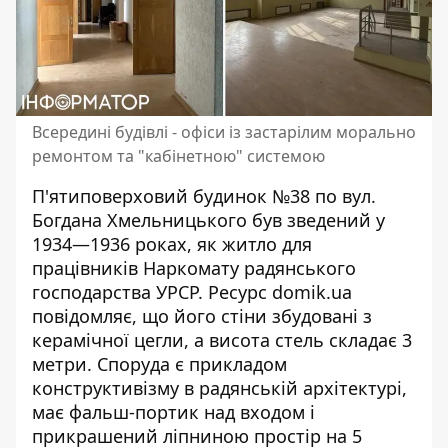
Всередині будівлі - офіси із застарілим морально
ремонтом та "кабінетною" системою
П'ятиповерховий будинок №38 по вул.
Богдана Хмельницького був зведений у
1934—1936 роках, як
житло для
працівників Наркомату
радянського
господарства УРСР.
Ресурс domik.ua
повідомляє
, що його стіни збудовані з
керамічної цегли, а висота стель складає 3
метри. Споруда є прикладом
конструктивізму в радянській архітектурі,
має фальш-портик над входом і
прикрашений ліпниною простір на 5