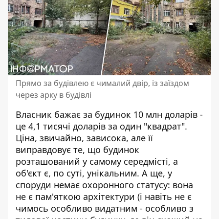
Прямо за будівлею є чималий двір, із заїздом
через арку в будівлі
Власник бажає за будинок 10 млн доларів -
це 4,1 тисячі доларів за один "квадрат".
Ціна, звичайно, зависока, але її
виправдовує те, що будинок
розташований у самому середмісті, а
об'єкт є, по суті, унікальним. А ще, у
споруди немає охоронного статусу: вона
не є пам'яткою архітектури (і навіть не є
чимось особливо видатним - особливо з