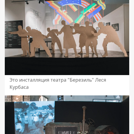
Это инсталляция театра "Березиль" Леся
Курбаса