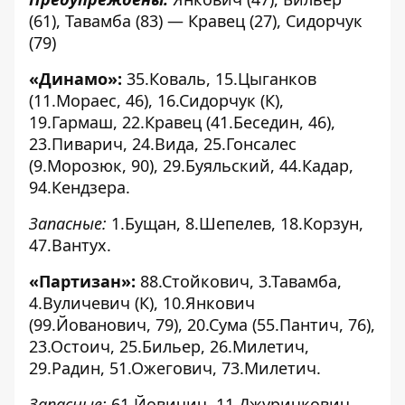
(61), Тавамба (83) — Кравец (27), Сидорчук
(79)
«Динамо»:
35.Коваль, 15.Цыганков
(11.Мораес, 46), 16.Сидорчук (К),
19.Гармаш, 22.Кравец (41.Беседин, 46),
23.Пиварич, 24.Вида, 25.Гонсалес
(9.Морозюк, 90), 29.Буяльский, 44.Кадар,
94.Кендзера.
Запасные:
1.Бущан, 8.Шепелев, 18.Корзун,
47.Вантух.
«Партизан»:
88.Стойкович, 3.Тавамба,
4.Вуличевич (К), 10.Янкович
(99.Йованович, 79), 20.Сума (55.Пантич, 76),
23.Остоич, 25.Бильер, 26.Милетич,
29.Радин, 51.Ожегович, 73.Милетич.
Запасные:
61.Йовичич, 11.Джуричкович,