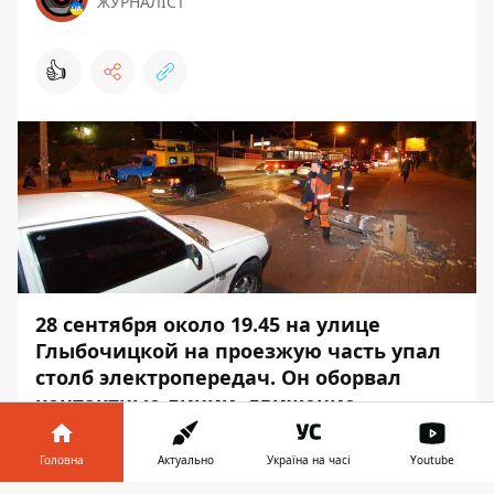
ЖУРНАЛІСТ
👍
28 сентября около 19.45 на улице
Глыбочицкой на проезжую часть упал
столб электропередач. Он оборвал
контактные линии, движение
трамваев остановилось.
Головна
Актуально
Україна на часі
Youtube
Дорога возле места падения не