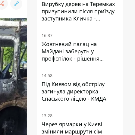
Вирубку дерев на Теремках
призупинили після приїзду
заступника Кличка -
почався діалог
16:37
Жовтневий палац на
Майдані заберуть у
профспілок - рішення
Господарського суду
14:58
Під Києвом від обстрілу
загинула директорка
Спаського ліцею - КМДА
13:28
Через ярмарки у Києві
змінили маршрути сім