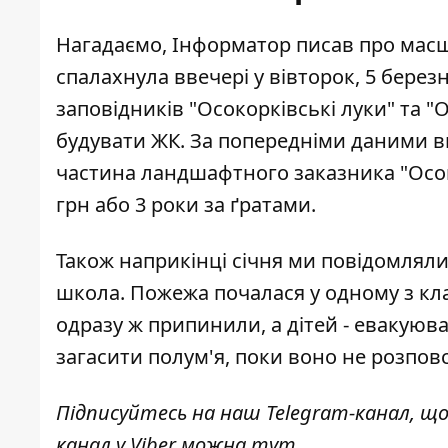
Нагадаємо, Інформатор писав про
масш
спалахнула ввечері у вівторок, 5 берез
заповідників "Осокорківські луки" та "О
будувати ЖК. За попередніми даними виг
частина ландшафтного заказника "Осоко
грн або 3 роки за ґратами.
Також наприкінці січня ми повідомляли
школа
. Пожежа почалася у одному з кл
одразу ж припинили, а дітей - евакую
загасити полум'я, поки воно не розпо
Підписуйтесь на наш
Telegram-канал
, щ
канал у Viber можна
тут
.