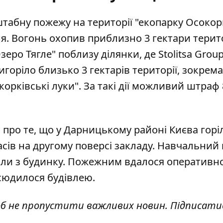
табну пожежу на території "екопарку Осокор
ня. Вогонь охопив приблизно 3 гектари терито
зеро Тягле" поблизу ділянки, де Stolitsa Grou
оріло близько 3 гектарів території, зокрема 
рківські луки". За такі дії можливий штраф 
 про те, що
у Дарницькому районі Києва горі
асів на другому поверсі закладу. Навчальний
вали з будинку. Пожежним вдалося оперативн
всюдилося будівлею.
об не пропустити важливих новин. Підписати