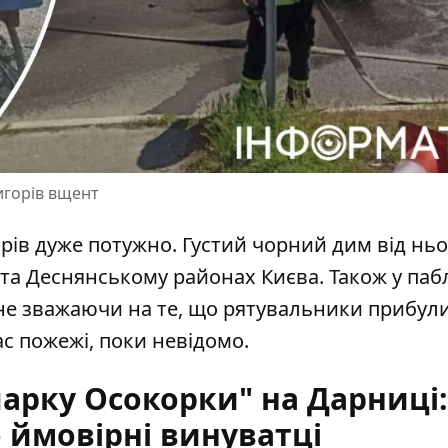
игорів вщент
орів дуже потужно. Густий чорний дим від ньо
 та Деснянському районах Києва. Також у паб
 не зважаючи на те, що рятувальники прибули
ас пожежі, поки невідомо.
арку Осокорки" на Дарниці: 
то ймовірні винуватці