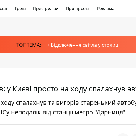
оші
Треш
Прес-релізи
Про проект
Реклама
ТОПТЕМА:
Відключення світла у столиці
в: у Києві просто на ходу спалахнув а
ходу спалахнув та вигорів старенький автоб
ЦСу неподалік від станції метро "Дарниця"