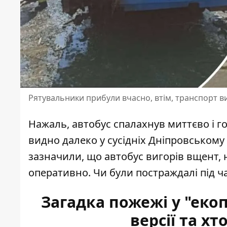
Рятувальники прибули вчасно, втім, транспорт в
Нажаль, автобус спалахнув миттєво і г
видно далеко у сусідніх Дніпровському
зазначили, що автобус вигорів вщент,
оперативно. Чи були постраждалі під ч
Загадка пожежі у "екоп
версії та х