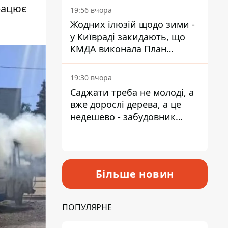
рацює
19:56 вчора
Жодних ілюзій щодо зими -
у Київраді закидають, що
КМДА виконала План
стійкості на 20%
19:30 вчора
Саджати треба не молоді, а
вже дорослі дерева, а це
недешево - забудовник
Ніконов
Більше новин
ПОПУЛЯРНЕ