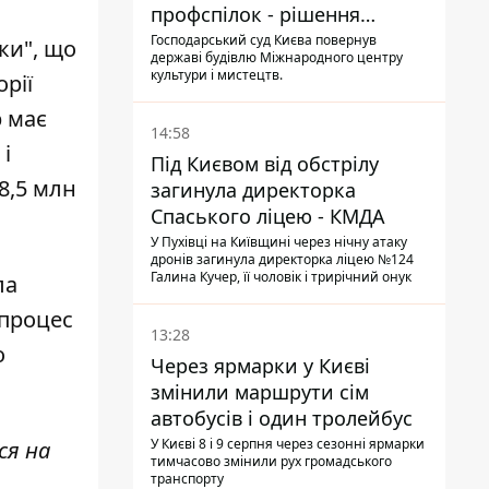
профспілок - рішення
Господарського суду
Господарський суд Києва повернув
ки"
, що
державі будівлю Міжнародного центру
культури і мистецтв.
рії
p має
14:58
і
Під Києвом від обстрілу
8,5 млн
загинула директорка
Спаського ліцею - КМДА
У Пухівці на Київщині через нічну атаку
дронів загинула директорка ліцею №124
Галина Кучер, її чоловік і трирічний онук
ла
 процес
13:28
о
Через ярмарки у Києві
змінили маршрути сім
автобусів і один тролейбус
У Києві 8 і 9 серпня через сезонні ярмарки
ся на
тимчасово змінили рух громадського
транспорту