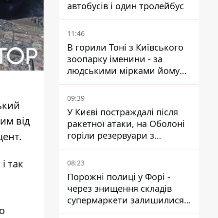
автобусів і один тролейбус
11:46
В горили Тоні з Київського
зоопарку іменини - за
людськими мірками йому
вже понад 90 років
09:39
ький
У Києві постраждалі після
Дим від
ракетної атаки, на Оболоні
горіли резервуари з
щент.
паливом
і так
08:23
Порожні полиці у Форі -
через знищення складів
супермаркети залишилися
о
без асортименту