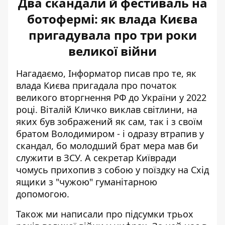
Два скандали й фестиваль на
ботофермі: як влада Києва
пригадувала про три роки
великої війни
Нагадаємо, Інформатор писав про те, як
влада Києва пригадала про початок
великого вторгнення РФ
до України у 2022
році. Віталій Кличко виклав світлини, на
яких був зображений як сам, так і з своїм
братом Володимиром - і одразу втрапив у
скандал, бо молодший брат мера мав би
служити в ЗСУ. А секретар Київради
чомусь прихопив з собою у поїздку на Схід
ящики з "чужою" гуманітарною
допомогою.
Також ми написали про
підсумки трьох