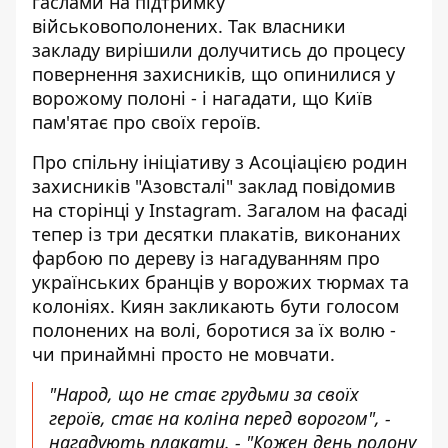
гаслами на підтримку
військовополонених
. Так власники
закладу вирішили долучитись до процесу
повернення захисників, що опинилися у
ворожому полоні - і нагадати, що Київ
пам'ятає про своїх героїв.
Про спільну ініціативу з Асоціацією родин
захисників "Азовсталі"
заклад повідомив
на сторінці у Instagram
. Загалом на фасаді
тепер із три десятки плакатів, виконаних
фарбою по дереву із нагадуванням про
українських бранців у ворожих тюрмах та
колоніях. Киян закликають бути голосом
полонених на волі, боротися за їх волю -
чи принаймні просто не мовчати.
"Народ, що не стає грудьми за своїх
героїв, стає на коліна перед ворогом", -
нагадують плакати. - "Кожен день полону