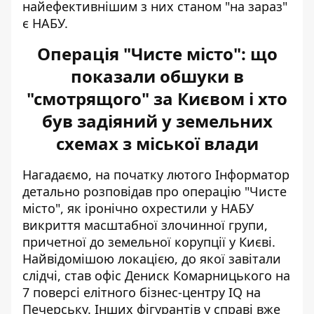
найефективнішим з них станом "на зараз"
є НАБУ.
Операція "Чисте місто": що
показали обшуки в
"смотрящого" за Києвом і хто
був задіяний у земельних
схемах з міської влади
Нагадаємо, на початку лютого Інформатор
детально
розповідав про операцію "Чисте
місто"
, як іронічно охрестили у НАБУ
викриття масштабної злочинної групи,
причетної до земельної корупції у Києві.
Найвідомішою локацією, до якої завітали
слідчі, став офіс Дениск Комарницького на
7 поверсі елітного бізнес-центру IQ на
Печерську. Інших фігурантів у справі вже