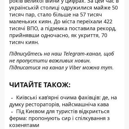
років великої війни у цифрах.
За цей час в
українській столиці одружилися майже 50
тисяч пар, стало більше на 57 тисяч
маленьких киян. До міста переїхали 422
тисячі ВПО, а підземка поставила рекорд,
прийнявши одночасно, як укриття, 70
тисяч киян.
Підписуйтесь на наш
Telegram-канал
, щоб
не пропустити важливих новин.
Підписатися на канал у Viber можна
тут
.
ЧИТАЙТЕ ТАКОЖ:
Київські кав’ярні очима фахівців: де, на
думку рестораторів, найсмашніча кава
Під Києвом для туристів відкриється
ферма: пропонують сир і спілкування з
козенятами