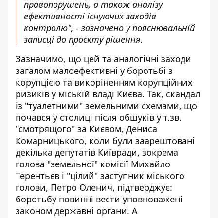
правопорушень, а також аналізу
ефективності існуючих заходів
контролю", - зазначено у пояснювальній
записці до проєкту рішення.
Зазначимо, що цей та аналогічні заходи
загалом малоефективні у боротьбі з
корупцією та викоріненням корупційних
ризиків у міській владі Києва. Так,
скандал
із "туалетними" земельними схемами
, що
почався у столиці після обшуків у т.зв.
"смотрящого" за Києвом, Дениса
Комарницького, коли були заарештовані
декілька депутатів Київради, зокрема
голова "земельної" комісії Михайло
Терентьєв і "цілий" заступник міського
голови, Петро Оленич, підтверджує:
боротьбу повинні вести уповноважені
законом державні органи. А