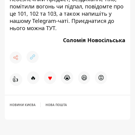
помітили вогонь чи підпал, повідомте про
це 101, 102 та 103, а також напишіть у
нашому Telegram-чаті. Приєднатися до
нього можна
ТУТ
.
Соломія Новосільська
♥
🔥
😭
😆
😡
👍
НОВИНИ КИЄВА
НОВА ПОШТА