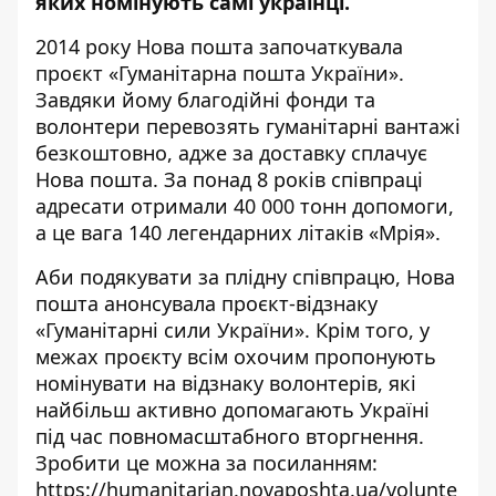
яких номінують самі українці.
2014 року Нова пошта започаткувала
проєкт «Гуманітарна пошта України».
Завдяки йому благодійні фонди та
волонтери перевозять гуманітарні вантажі
безкоштовно, адже за доставку сплачує
Нова пошта. За понад 8 років співпраці
адресати отримали 40 000 тонн допомоги,
а це вага 140 легендарних літаків «Мрія».
Аби подякувати за плідну співпрацю, Нова
пошта анонсувала проєкт-відзнаку
«Гуманітарні сили України». Крім того, у
межах проєкту всім охочим пропонують
номінувати на відзнаку волонтерів, які
найбільш активно допомагають Україні
під час повномасштабного вторгнення.
Зробити це можна за посиланням:
https://humanitarian.novaposhta.ua/volunte