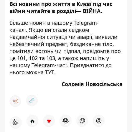
Всі новини про життя в Києві під час
війни читайте в розділі—
ВІЙНА
.
Більше новин в нашому
Telegram-
каналі
. Якщо ви стали свідком
надзвичайної ситуації чи аварії, виявили
небезпечний предмет, бездиханне тіло,
помітили вогонь чи підпал, повідомте про
це 101, 102 та 103, а також напишіть у
нашому Telegram-чаті. Приєднатися до
нього можна
ТУТ
.
Соломія Новосільська
♥
🔥
😭
😆
😡
👍