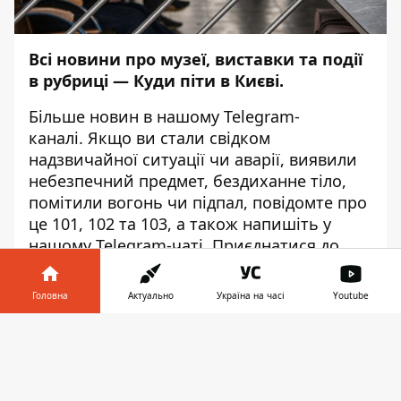
Всі новини про музеї, виставки та події
в рубриці —
Куди піти в Києві
.
Більше новин в нашому
Telegram-
каналі
. Якщо ви стали свідком
надзвичайної ситуації чи аварії, виявили
небезпечний предмет, бездиханне тіло,
помітили вогонь чи підпал, повідомте про
це 101, 102 та 103, а також напишіть у
нашому Telegram-чаті. Приєднатися до
нього можна
ТУТ
.
Головна
Актуально
Україна на часі
Youtube
Варвара Грекова
Інформатор у
Завантажити
телефоні
👉