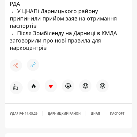
РДА
У ЦНАПі Дарницького району
припинили прийом заяв на отримання
паспортів
Після Зомбіленду на Дарниці в КМДА
заговорили про нові правила для
наркоцентрів
♥
🔥
😭
😆
😡
👍
УДАР РФ 14.05.26
ДАРНИЦКИЙ РАЙОН
ЦНАП
ПАСПОРТ