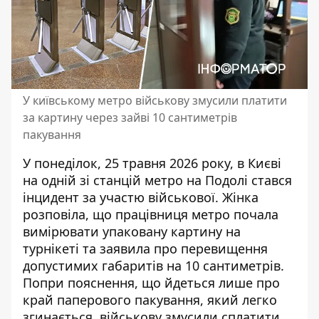
У київському метро військову змусили платити
за картину через зайві 10 сантиметрів
пакування
У понеділок, 25 травня 2026 року, в Києві
на одній зі станцій метро на Подолі стався
інцидент за участю військової. Жінка
розповіла, що працівниця метро почала
вимірювати упаковану картину на
турнікеті та
заявила про перевищення
допустимих габаритів
на 10 сантиметрів.
Попри пояснення, що йдеться лише про
край паперового пакування, який легко
згинається, військову змусили сплатити