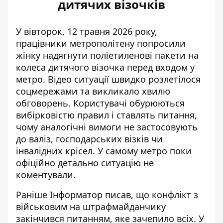
дитячих візочків
У вівторок, 12 травня 2026 року,
працівники метрополітену попросили
жінку надягнути поліетиленові пакети на
колеса дитячого візочка перед входом у
метро. Відео
ситуації швидко розлетілося
соцмережами
та викликало хвилю
обговорень. Користувачі обурюються
вибірковістю правил і ставлять питання,
чому аналогічні вимоги не застосовують
до валіз, господарських візків чи
інвалідних крісел. У самому метро поки
офіційно детально ситуацію не
коментували.
Раніше Інформатор писав, що
к
онфлікт з
військовим на штрафмайданчику
закінчився питанням,
яке зачепило всіх.
У