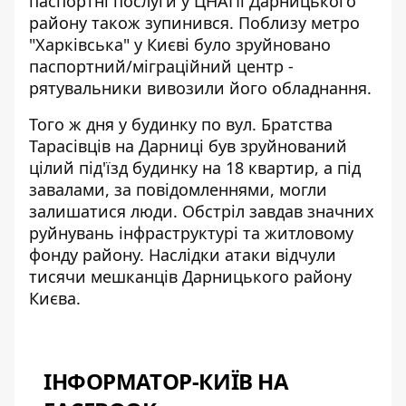
паспортні послуги у ЦНАПі Дарницького
району також зупинився.
Поблизу метро
"Харківська" у Києві
було зруйновано
паспортний/міграційний центр -
рятувальники вивозили його обладнання.
Того ж дня у будинку по вул. Братства
Тарасівців на Дарниці
був зруйнований
цілий під'їзд будинку
на 18 квартир, а під
завалами, за повідомленнями, могли
залишатися люди. Обстріл завдав значних
руйнувань інфраструктурі та житловому
фонду району. Наслідки атаки відчули
тисячи мешканців Дарницького району
Києва.
ІНФОРМАТОР-КИЇВ НА