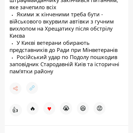
штрафмайданчику закінчився питанням,
яке зачепило всіх
Якими ж кінченими треба бути -
військового вкурвили автівки з гучним
вихлопом на Хрещатику після обстрілу
Києва
У Києві ветерани обирають
представників до Ради при Мінветеранів
Російський удар по Подолу пошкодив
заповідник Стародавній Київ та історичні
пам’ятки району
♥
🔥
😭
😆
😡
👍