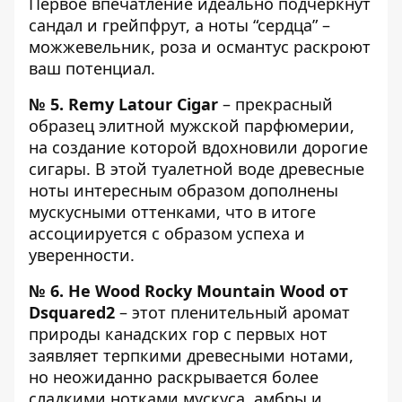
Первое впечатление идеально подчеркнут
сандал и грейпфрут, а ноты “сердца” –
можжевельник, роза и османтус раскроют
ваш потенциал.
№ 5.
Remy Latour Cigar
– прекрасный
образец элитной мужской парфюмерии,
на создание которой вдохновили дорогие
сигары. В этой туалетной воде древесные
ноты интересным образом дополнены
мускусными оттенками, что в итоге
ассоциируется с образом успеха и
уверенности.
№ 6.
He Wood Rocky Mountain Wood
от
Dsquared2
– этот пленительный аромат
природы канадских гор с первых нот
заявляет терпкими древесными нотами,
но неожиданно раскрывается более
сладкими нотками мускуса, амбры и