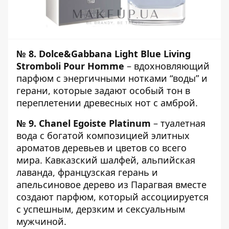
№ 8.
Dolce&Gabbana Light Blue Living
Stromboli Pour Homme
– вдохновляющий
парфюм с энергичными нотками “воды” и
герани, которые задают особый тон в
переплетении древесных нот с амброй.
№ 9.
Chanel Egoiste Platinum
– туалетная
вода с богатой композицией элитных
ароматов деревьев и цветов со всего
мира. Кавказский шалфей, альпийская
лаванда, французская герань и
апельсиновое дерево из Парагвая вместе
создают парфюм, который ассоциируется
с успешным, дерзким и сексуальным
мужчиной.