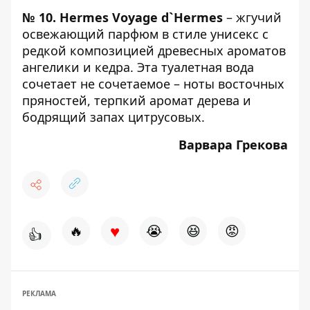
№ 10.
Hermes Voyage d`Hermes
– жгучий
освежающий парфюм в стиле унисекс с
редкой композицией древесных ароматов
ангелики и кедра. Эта туалетная вода
сочетает не сочетаемое – ноты восточных
пряностей, терпкий аромат дерева и
бодрящий запах цитрусовых.
Варвара Грекова
♥
🔥
😭
😆
😡
👍
РЕКЛАМА