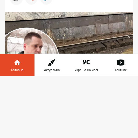
Головна
Актуально
Україна на часі
Youtube
Інформатор у
Завантажити
Експерт вважає появу води на рейках
телефоні
👉
"Олімпійської" недобрим знаком, втім, каже, що
це може бути конденсат
В понеділок, 11 грудня, в соцмережах
з'явилася інформація про
появу води
просто на рейках
на ст.м. "Олімпійська" в