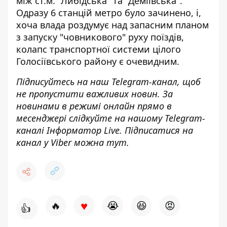
між ст.м. "Либідська" та "Деміївська".
Одразу 6 станцій метро було зачинено, і,
хоча влада роздумує над запасним планом
з запуску "човникового" руху поїздів,
колапс транспортної системи цілого
Голосіївського району є очевидним.
Підписуйтесь на наш
Telegram-канал
, щоб
не пропустити важливих новин. За
новинами в режимі онлайн прямо в
месенджері слідкуйте на нашому Telegram-
каналі
Інформатор Live
. Підписатися на
канал у Viber можна
тут
.
♥
🔥
😭
😆
😡
👍