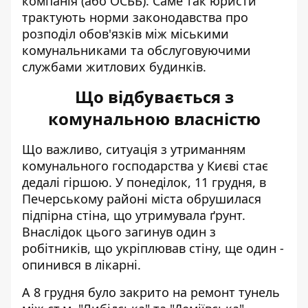
компанія (або ОСББ). Саме так юристи
трактують норми законодавства про
розподіл обов'язків між міськими
комунальниками та обслуговуючими
службами житлових будинків.
Що відбувається з
комунальною власністю
Що важливо, ситуація з утриманням
комунального господарства у Києві стає
дедалі гіршою. У понеділок, 11 грудня, в
Печерському районі міста
обрушилася
підпірна стіна
, що утримувала ґрунт.
Внаслідок цього загинув один з
робітників, що укріплював стіну, ще один -
опинився в лікарні.
А 8 грудня
було закрито на ремонт
тунель