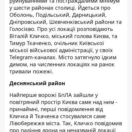
руйнуваннями та постраждалими мінімум
у шести районах столиці. Йдеться про
Оболонь, Подільський, Дарницький,
Дніпровський, Шевченківський райони та
Голосієво. Про усі локації розповідають
Віталій Кличко, міський голова Києва, та
Тимур Ткаченко, очільник Київської
міської військової адміністрації, у своїх
Telegram-каналах. Місто затягнуло їдким
димом, на численних локаціях на ранок
тривали пожежі.
Деснянський район
Найперше ворожі БпЛА зайшли у
повітряний простір Києва саме над ним -
принаймні, перші повідомлення від
Кличка й Ткаченка стосувалися саме
Лівобережжя міста. Так, Кличко повідомив
про падіння дрона на неназваній локації