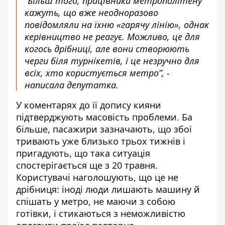
“Більш того, працівники метрополітену
кажуть, що вже неодноразово
повідомляли на їхню «гарячу лінію», однак
керівництво не реагує. Можливо, це для
когось дрібниці, але вони створюють
черги біля турнікетів, і це незручно для
всіх, хто користується метро”, -
написала депутатка.
У коментарях до її допису кияни
підтверджують масовість проблеми. Ба
більше, пасажири зазначають, що збої
тривають уже близько трьох тижнів і
пригадують, що така ситуація
спостерігається ще з 20 травня.
Користувачі наголошують, що це не
дрібниця: іноді люди лишають машину й
спішать у метро, не маючи з собою
готівки, і стикаються з неможливістю