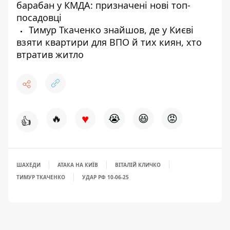
барабан у КМДА: призначені нові топ-
посадовці
Тимур Ткаченко знайшов, де у Києві
взяти квартири для ВПО й тих киян, хто
втратив житло
♥
🔥
😭
😆
😡
👍
ШАХЕДИ
АТАКА НА КИЇВ
ВІТАЛІЙ КЛИЧКО
ТИМУР ТКАЧЕНКО
УДАР РФ 10-06-25