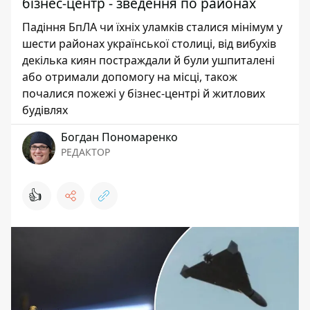
бізнес-центр - зведення по районах
Падіння БпЛА чи їхніх уламків сталися мінімум у
шести районах української столиці, від вибухів
декілька киян постраждали й були ушпиталені
або отримали допомогу на місці, також
почалися пожежі у бізнес-центрі й житлових
будівлях
Богдан Пономаренко
РЕДАКТОР
👍