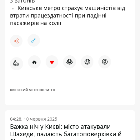
з вагонів
Київське метро страхує машиністів від
втрати працездатності при падінні
пасажирів на колії
♥
🔥
😭
😆
😡
👍
КИЕВСКИЙ МЕТРОПОЛИТЕН
04:28, 10 червня 2025
Важка ніч у Києві: місто атакували
Шахеди, палають багатоповерхівки й