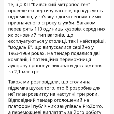
те, що КП "Київський метрополітен"
проведе
експертизу вагонів, що курсують
підземкою
, у зв'язку з досягненням ними
призначеного строку служби. Загалом
перевірять 110 одиниць кузовів, серед них
як основний тип вагонів, що
експлуатуються у столиці, так і найстаріші,
"модель Е", що випускалися серійно у
1963-1969 роках. На тендер подалися дві
компанії, і потенційна переможниця
аукціону пропонує виконати дослідження
за 2,1 млн грн.
Також ми розповідали, що столична
підземка шукає того, хто б
розробив для
неї план розвитку
на наступні три роки.
Відповідний тендер оголошений на
платформі публічних закупівель ProZorro,
а переможцеві виплатять за його роботу