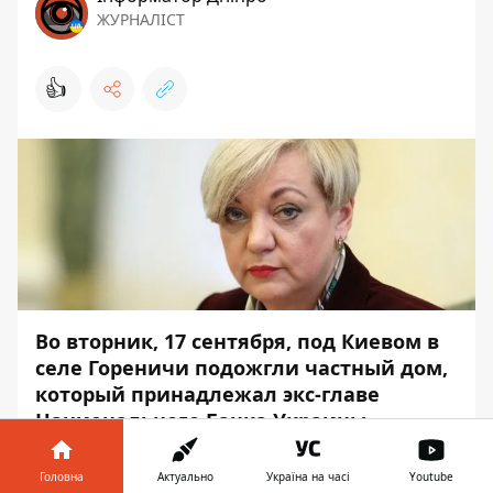
ЖУРНАЛІСТ
👍
Во вторник, 17 сентября, под Киевом в
селе Гореничи
подожгли частный дом
,
который принадлежал экс-главе
Национального Банка Украины
Валерии Гонтаревой. В результате
пожара здание сгорело практически
Головна
Актуально
Україна на часі
Youtube