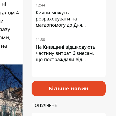
ьні
12:44
галом 4
Кияни можуть
розраховувати на
ри
матдопомогу до Дня
разу
незалежності - кому її
ами,
дадуть
11:30
 на
На Київщині відшкодують
частину витрат бізнесам,
що постраждали від
прильотів ракет
Більше новин
ПОПУЛЯРНЕ