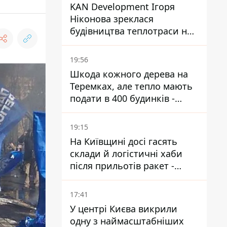
KAN Development Ігоря
Ніконова зреклася
будівництва теплотраси на
Теремках
19:56
Шкода кожного дерева на
Теремках, але тепло мають
подати в 400 будинків -
депутатка Київради
19:15
На Київщині досі гасять
склади й логістичні хаби
після прильотів ракет -
ДСНС
17:41
У центрі Києва викрили
одну з наймасштабніших