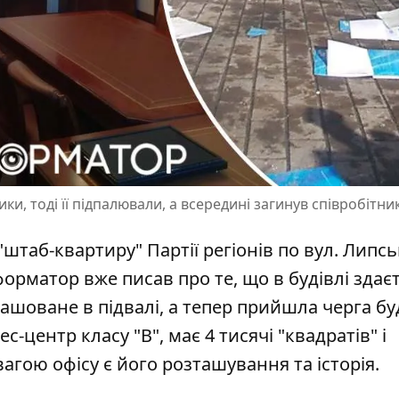
и, тоді її підпалювали, а всередині загинув співробітни
таб-квартиру" Партії регіонів по вул. Липськ
форматор вже писав про те, що в будівлі
здає
ташоване в підвалі, а тепер прийшла черга бу
ес-центр класу "В", має 4 тисячі "квадратів" і
гою офісу є його розташування та історія.