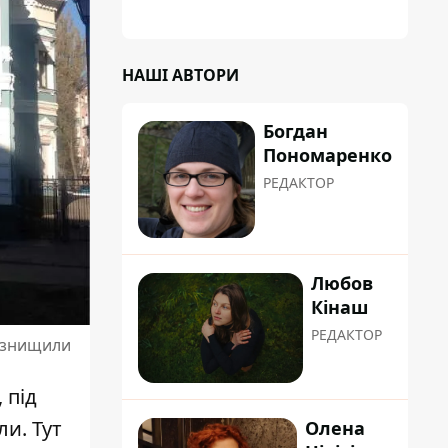
планували пізніше отримати "в
обслуговування" земельну ділянку
НАШІ АВТОРИ
Богдан
Пономаренко
РЕДАКТОР
Любов
Кінаш
РЕДАКТОР
о знищили
 під
ли. Тут
Олена