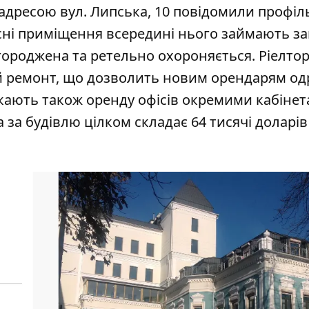
 адресою вул. Липська, 10 повідомили профіл
існі приміщення всередині нього займають за
огороджена та ретельно охороняється. Ріелто
й ремонт, що дозволить новим орендарям од
ускають також оренду офісів окремими кабінет
за будівлю цілком складає 64 тисячі доларів