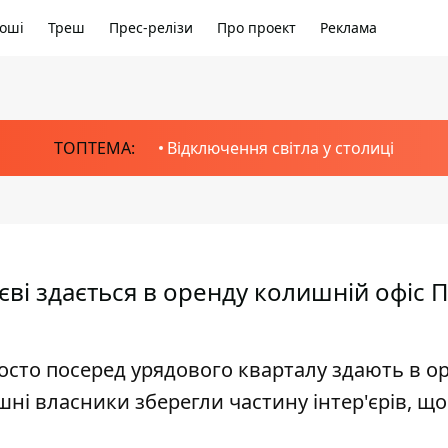
оші
Треш
Прес-релізи
Про проект
Реклама
ТОПТЕМА:
Відключення світла у столиці
ві здається в оренду колишній офіс П
росто посеред урядового кварталу здають в о
шні власники зберегли частину інтер'єрів, що