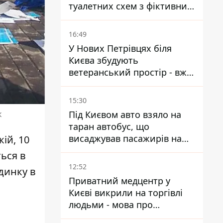
туалетних схем з фіктивним
будинком
16:49
У Нових Петрівцях біля
Києва збудують
ветеранський простір - вже
знайшли проєктанта
15:30
Під Києвом авто взяло на
к
таран автобус, що
висаджував пасажирів на
ій, 10
зупинці - пасажирка в
ться в
лікарні
12:52
динку в
Приватний медцентр у
Києві викрили на торгівлі
людьми - мова про
сурогатне материнство