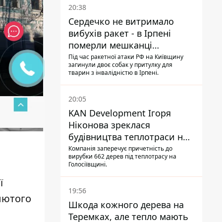
20:38
Сердечко не витримало
вибухів ракет - в Ірпені
померли мешканці
притулку для собак з
Під час ракетної атаки РФ на Київщину
загинули двоє собак у притулку для
інвалідністю
тварин з інвалідністю в Ірпені.
20:05
KAN Development Ігоря
Ніконова зреклася
будівництва теплотраси на
Теремках
Компанія заперечує причетність до
вирубки 662 дерев під теплотрасу на
Голосіївщині.
ї
19:56
лютого
Шкода кожного дерева на
Теремках, але тепло мають