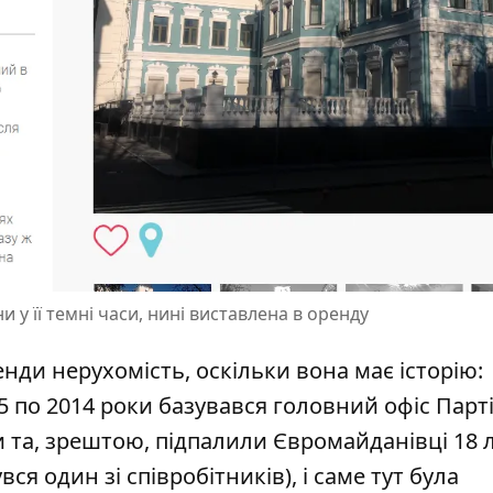
и у її темні часи, нині виставлена в оренду
енди нерухомість, оскільки вона має історію:
005 по 2014 роки базувався головний офіс Парті
и та, зрештою, підпалили Євромайданівці 18 
вся один зі співробітників), і саме тут була