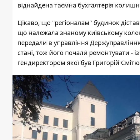
віднайдена таємна бухгалтерія колишнь
Цікаво, що "регіоналам" будинок дістав
що належала знаному київському колек
передали в управління Держуправлінню 
стані, тож його почали ремонтувати - і
гендиректором якої був Григорій Смітю