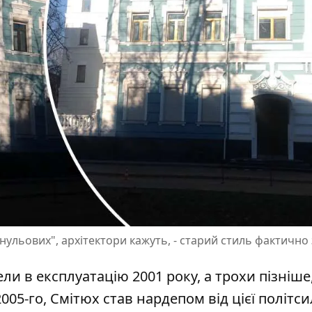
"нульових", архітектори кажуть, - старий стиль фактичн
и в експлуатацію 2001 року, а трохи пізніше,
 2005-го, Смітюх став нардепом від цієї політси