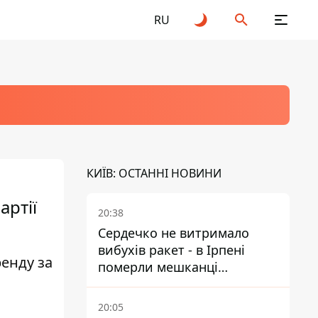
RU
КИЇВ: ОСТАННІ НОВИНИ
артії
20:38
Сердечко не витримало
вибухів ракет - в Ірпені
ренду за
померли мешканці
притулку для собак з
інвалідністю
20:05