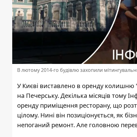
В лютому 2014-го будівлю захопили мітингувальник
У Києві виставлено в оренду колишню "ш
на Печерську. Декілька місяців тому Ін
оренду приміщення ресторану
, що роз
цілому. Нині він позиціонується, як бізн
непоганий ремонт. Але головною перева