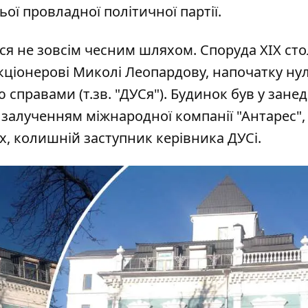
ої провладної політичної партії.
ся не зовсім чесним шляхом. Споруда ХІХ стол
ціонерові Миколі Леопардову, напочатку ну
справами (т.зв. "ДУСя"). Будинок був у зане
з залученням міжнародної компанії "Антарес",
х, колишній заступник керівника ДУСі.