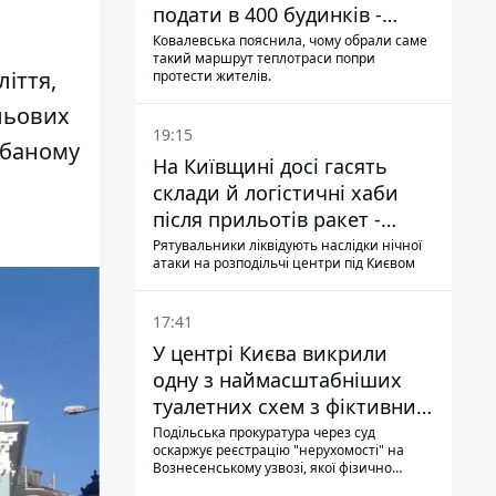
подати в 400 будинків -
депутатка Київради
Ковалевська пояснила, чому обрали саме
такий маршрут теплотраси попри
іття,
протести жителів.
льових
19:15
дбаному
На Київщині досі гасять
склади й логістичні хаби
після прильотів ракет -
ДСНС
Рятувальники ліквідують наслідки нічної
атаки на розподільчі центри під Києвом
17:41
У центрі Києва викрили
одну з наймасштабніших
туалетних схем з фіктивним
будинком
Подільська прокуратура через суд
оскаржує реєстрацію "нерухомості" на
Вознесенському узвозі, якої фізично
ніколи не існувало: під неї, ймовірно,