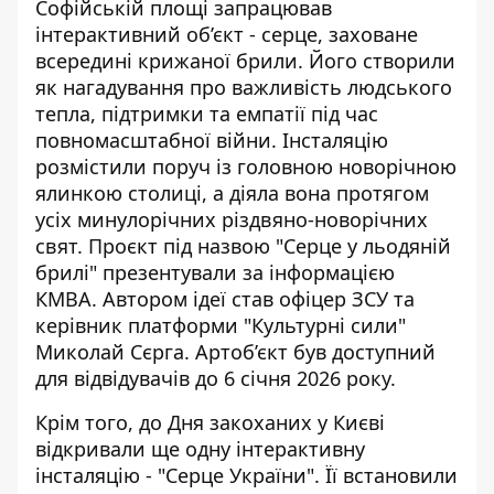
Софійській площі запрацював
інтерактивний об’єкт - серце,
заховане
всередині крижаної брили
. Його створили
як нагадування про важливість людського
тепла, підтримки та емпатії під час
повномасштабної війни. Інсталяцію
розмістили поруч із головною новорічною
ялинкою столиці, а діяла вона протягом
усіх минулорічних різдвяно-новорічних
свят. Проєкт під назвою "Серце у льодяній
брилі" презентували за інформацією
КМВА. Автором ідеї став офіцер ЗСУ та
керівник платформи "Культурні сили"
Миколай Сєрга. Артоб’єкт був доступний
для відвідувачів до 6 січня 2026 року.
Крім того, до Дня закоханих у Києві
відкривали ще одну інтерактивну
інсталяцію - "Серце України". Її встановили