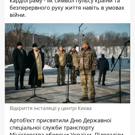
кардіограму - як символ пульсу країни та
безперервного руху життя навіть в умовах
війни.
Відкриття інсталяції у центрі Києва
Артоб’єкт присвятили Дню Державної
спеціальної служби транспорту
Міністерства оборони України. Підрозділи