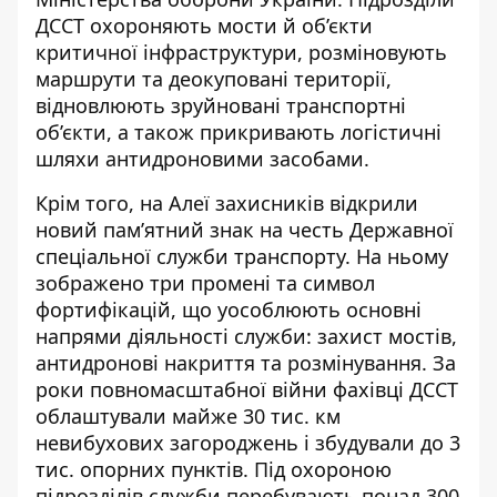
ДССТ охороняють мости й об’єкти
критичної інфраструктури, розміновують
маршрути та деокуповані території,
відновлюють зруйновані транспортні
об’єкти, а також прикривають логістичні
шляхи антидроновими засобами.
Крім того, на Алеї захисників відкрили
новий пам’ятний знак на честь Державної
спеціальної служби транспорту. На ньому
зображено три промені та символ
фортифікацій, що уособлюють основні
напрями діяльності служби: захист мостів,
антидронові накриття та розмінування. За
роки повномасштабної війни фахівці ДССТ
облаштували майже 30 тис. км
невибухових загороджень і збудували до 3
тис. опорних пунктів. Під охороною
підрозділів служби перебувають понад 300