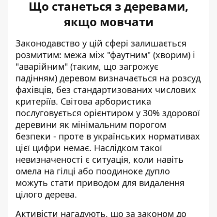
Що станеться з деревами,
якщо мовчати
Законодавство у цій сфері залишається
розмитим: межа між "фаутним" (хворим) і
"аварійним" (таким, що загрожує
падінням) деревом визначається на розсуд
фахівців, без стандартизованих числових
критеріїв. Світова арбористика
послуговується орієнтиром у 30% здорової
деревини як мінімальним порогом
безпеки - проте в українських нормативах
цієї цифри немає. Наслідком такої
невизначеності є ситуація, коли навіть
омела на гілці або поодиноке дупло
можуть стати приводом для видалення
цілого дерева.
Активісти нагадують, що за законом до