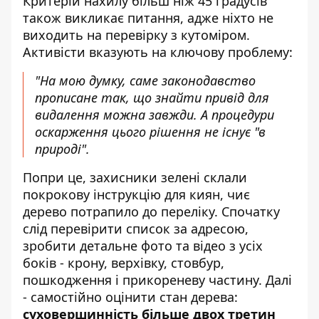
Критерій нахилу більш ніж 45 градусів
також викликає питання, адже ніхто не
виходить на перевірку з кутоміром.
Активісти вказують на ключову проблему:
"На мою думку, саме законодавство
прописане так, що знайти привід для
видалення можна завжди. А процедури
оскарження цього рішення не існує "в
природі".
Попри це, захисники зелені склали
покрокову інструкцію для киян, чиє
дерево потрапило до переліку. Спочатку
слід перевірити список за адресою,
зробити детальне фото та відео з усіх
боків - крону, верхівку, стовбур,
пошкодження і прикореневу частину. Далі
- самостійно оцінити стан дерева:
суховершинність більше двох третин