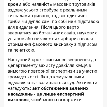
крони
або наявність масових трутовиків
вздовж усього стовбура є реальними
сигналами тривоги, тоді як одиничні
гриби чи дупло самі по собі не є підставою
для видалення. Після цього варто
звернутися до ботанічних садів, наукових
установ або незалежних арбористів для
отримання фахового висновку з підписом
та печаткою.
Наступний крок - письмове звернення до
Департаменту захисту довкілля КМДА з
вимогою повторної експертизи за участю
громадськості. Якщо комунальники
відмовляють - залишається суд. Активісти
нагадують:
акт обстеження зелених
насаджень - це лише експертний
висновок
, який можна оскаржити.