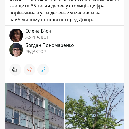
знищити 35 тисяч дерев у столиці - цифра
порівнянна з усім деревним масивом на
найбільшому острові посеред Дніпра
Олена Вʼюн
ЖУРНАЛІСТ
Богдан Пономаренко
РЕДАКТОР
👍