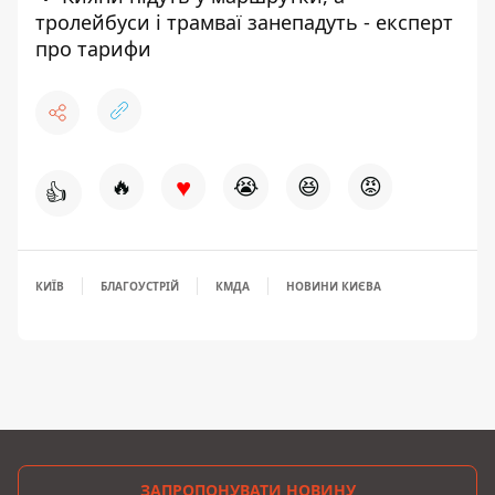
тролейбуси і трамваї занепадуть - експерт
про тарифи
♥
🔥
😭
😆
😡
👍
КИЇВ
БЛАГОУСТРІЙ
КМДА
НОВИНИ КИЄВА
ЗАПРОПОНУВАТИ НОВИНУ