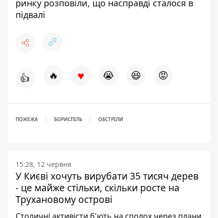
ринку розповіли, що насправді сталося в
підвалі
♥
🔥
😭
😆
😡
👍
ПОЖЕЖА
БОРИСПІЛЬ
ОБСТРІЛИ
15:28, 12 червня
У Києві хочуть вирубати 35 тисяч дерев
- це майже стільки, скільки росте на
Трухановому острові
Столичні активісти б'ють на сполох через плани