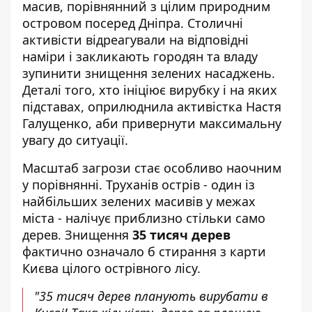
масив, порівнянний з цілим природним
островом посеред Дніпра. Столичні
активісти відреагували на відповідні
наміри і закликають городян та владу
зупинити знищення зелених насаджень.
Деталі того, хто ініціює вирубку і на яких
підставах, оприлюднила активістка Настя
Галущенко, аби привернути максимальну
увагу до ситуації.
Масштаб загрози стає особливо наочним
у порівнянні. Труханів острів - один із
найбільших зелених масивів у межах
міста - налічує приблизно стільки само
дерев. Знищення
35 тисяч дерев
фактично означало б стирання з карти
Києва цілого острівного лісу.
"35 тисяч дерев планують вирубати в