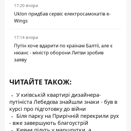
17:20 вчора
Uklon придбав сервіс електросамокатів e-
Wings
17:14 вчора
Путін хоче вдарити по країнам Балтії, але є
нюанс - міністр оборони Литви зробив
заяву
ЧИТАЙТЕ ТАКОЖ:
У київській квартирі дизайнера-
путініста Лебедєва знайшли знаки - був в
курсі про підготовку до війни
Біля парку на Прирічній перекрили рух
- вже завершують благоустрій
Кияни підуть у маршрутки, а