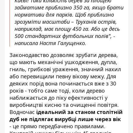
Києві! Така кількість дерев за площею
займатиме приблизно 350 га, якщо брати
нормативи для парків. Щоб приблизно
зрозуміти масштаби – Труханів острів,
наприклад, має площу 450 га. Або це десь
500 стандартних футбольних полів", -
написала Настя Галущенко.
Законодавство дозволяє зрубати дерева,
що мають механічні ушкодження, дупла,
гниль, грибкові ураження, значний нахил
або перевищили певну вікову межу. Для
деяких порід вона починається вже з 30
років - тобто саме тоді, коли дерево
наближається до піку ефективності у
виробництві кисню та очищенні повітря.
Водночас
ідеальний за станом столітній
дуб не підлягає вирубці лише через вік
- це прямо передбачено правилами.