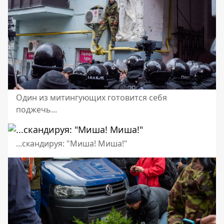
Один из митингующих готовится себя
поджечь...
...скандируя: "Миша! Миша!"