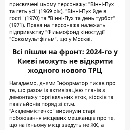
присвячені цьому персонажу: "Вінні-Пух
та геть усі" (1969 рік), "Вінні-Пух йде в
гості" (1970) та "Вінні-Пух та день турбот"
(1971). Права на персонажа належать
підприємству "Фільмофонд кіностудії
"Союзмультфільм", що у Москві.
Всі пішли на фронт: 2024-го у
Києві можуть не відкрити
жодного нового ТРЦ
Нагадаємо, днями Інформатор писав про
те, що разом із активізацією планів з
демонтажу торгівельних яток, кіосків та
павільйонів поряд зі ст.м.
"Академмістечко"
виринули старі
побоювання місцевих мешканців
про те,
що на їхньому місці зведуть не ЖК, а