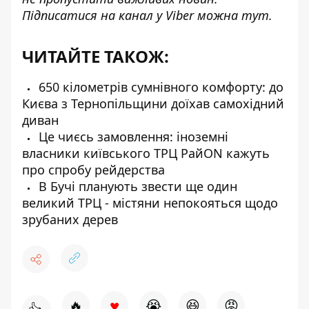
Підписатися на канал у Viber можна
тут
.
ЧИТАЙТЕ ТАКОЖ:
650 кілометрів сумнівного комфорту: до
Києва з Тернопільщини доїхав самохідний
диван
Це чиєсь замовлення: іноземні
власники київського ТРЦ РайON кажуть
про спробу рейдерства
В Бучі планують звести ще один
великий ТРЦ - містяни непокояться щодо
зрубаних дерев
♥
🔥
😭
😆
😡