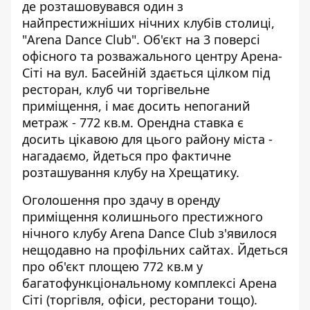
де розташовувався один з
найпрестижніших нічних клубів столиці,
"Arena Dance Club". Об'єкт на 3 поверсі
офісного та розважального центру Арена-
Сіті на вул. Басейній
здається цілком під
ресторан
, клуб чи торгівельне
приміщення, і має досить непоганий
метраж - 772 кв.м. Орендна ставка є
досить цікавою для цього району міста -
нагадаємо, йдеться про фактичне
розташування клубу на Хрещатику.
Оголошення про здачу в оренду
приміщення колишнього престижного
нічного клубу Arena Dance Club з'явилося
нещодавно на профільних сайтах. Йдеться
про об'єкт площею 772 кв.м у
багатофункціональному комплексі Арена
Сіті (торгівля, офіси, ресторани тощо).