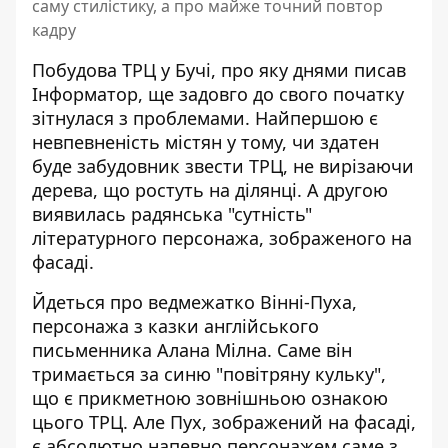
саму стилістику, а про майже точний повтор
кадру
Побудова ТРЦ у Бучі, про яку днями писав
Інформатор, ще задовго до свого початку
зітнулася з проблемами. Найпершою є
невпевненість містян у тому, чи здатен
буде забудовник
звести ТРЦ, не вирізаючи
дерева
, що ростуть на ділянці. А другою
виявилась радянська "сутність"
літературного персонажа, зображеного на
фасаді.
Йдеться про ведмежатко Вінні-Пуха,
персонажа з казки англійського
письменника Алана Мілна. Саме він
тримається за синю "повітряну кульку",
що є прикметною зовнішньою ознакою
цього ТРЦ. Але Пух, зображений на фасаді,
є абсолютно напевно персонажем саме з