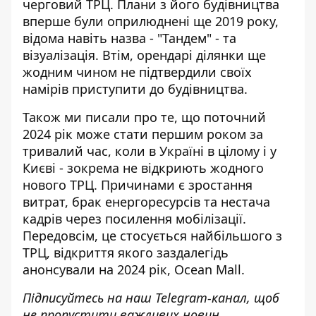
черговий ТРЦ. Плани з його будівництва
вперше були оприлюднені ще 2019 року,
відома навіть назва - "Тандем" - та
візуалізація. Втім, орендарі ділянки ще
жодним чином не підтвердили своїх
намірів приступити до будівництва.
Також ми писали про те, що поточний
2024 рік може стати першим роком за
тривалий час, коли в Україні в цілому і у
Києві - зокрема
не відкриють жодного
нового ТРЦ
. Причинами є зростання
витрат, брак енергоресурсів та нестача
кадрів через посилення мобілізації.
Передовсім, це стосується найбільшого з
ТРЦ, відкриття якого заздалегідь
анонсували на 2024 рік, Ocean Mall.
Підписуйтесь на наш
Telegram-канал
, щоб
не пропустити важливих новин.