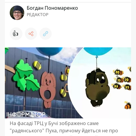
Богдан Пономаренко
РЕДАКТОР
👍
На фасаді ТРЦ у Бучі зображено саме
"радянського" Пуха, причому йдеться не про