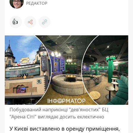
РЕДАКТОР
👍
Побудований наприкінці "дев'яностих" БЦ
"Арена Сіті" виглядає досить еклектично
У Києві виставлено в оренду приміщення,