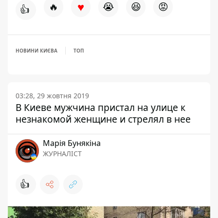
♥
🔥
😭
😆
😡
👍
НОВИНИ КИЄВА
ТОП
03:28, 29 жовтня 2019
В Киеве мужчина пристал на улице к
незнакомой женщине и стрелял в нее
Марія Бунякіна
ЖУРНАЛІСТ
👍