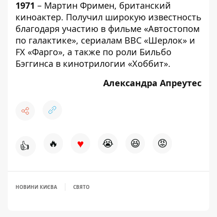
1971
– Мартин Фримен, британский
киноактер. Получил широкую известность
благодаря участию в фильме «Автостопом
по галактике», сериалам BBC «Шерлок» и
FX «Фарго», а также по роли Бильбо
Бэггинса в кинотрилогии «Хоббит».
Александра Апреутес
♥
🔥
😭
😆
😡
👍
НОВИНИ КИЄВА
СВЯТО