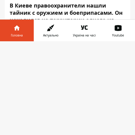
В Киеве правоохранители нашли
тайник с оружием и боеприпасами. Он
находился на территории одного из
неработающих предприятий столицы.
Головна
Актуально
Україна на часі
Youtube
Из тайника сотрудники Главного
управления по борьбе с коррупцией и
Інформатор у
Завантажити
организованной преступностью,
телефоні
👉
совместно с Подольским управлением
полиции Киева, изъяли четыре
гранатомета РПГ-26, два килограмма
пластичных взрывчатых веществ, три
пороховых заряда к выстрелам ПГ-7 и
почти двести патронов к автомату
Калашникова калибра 5,45 миллиметра.
Об этом
Информатор
узнал у
пресс-
службы
СБУ Украины.
Сообщается, что военные средства