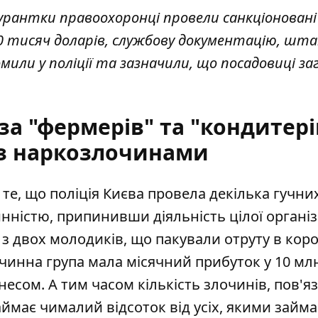
урантки правоохоронці провели санкціоновані
 50 тисяч доларів, службову документацію, шт
домили у поліції та зазначили, що посадовиці з
за "фермерів" та "кондитерів
 з наркозлочинами
те, що поліція Києва провела декілька гучни
инністю
, припинивши діяльність цілої органі
- з двох молодиків, що пакували отруту в коро
чинна група мала місячний прибуток у 10 млн
есом. А тим часом кількість злочинів, пов'я
ймає чималий відсоток від усіх, якими займ