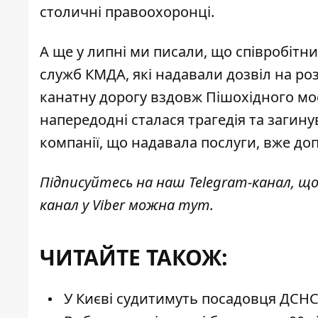
столичні правоохоронці.
А ще у липні ми писали, що співробітн
служб КМДА, які надавали
дозвіл на ро
канатну дорогу вздовж Пішохідного мост
напередодні сталася трагедія та загин
компанії, що надавала послуги, вже доп
Підписуйтесь на наш
Telegram-канал
, щ
канал у Viber можна
тут
.
ЧИТАЙТЕ ТАКОЖ:
У Києві судитимуть посадовця ДСНС,