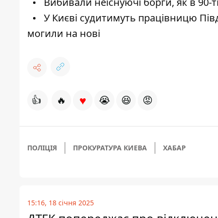
Вибивали неіснуючі борги, як в 90-ті
У Києві судитимуть працівницю Пів
могили на нові
♥
👍
🔥
😭
😆
😡
ПОЛІЦІЯ
ПРОКУРАТУРА КИЕВА
ХАБАР
15:16, 18 січня 2025