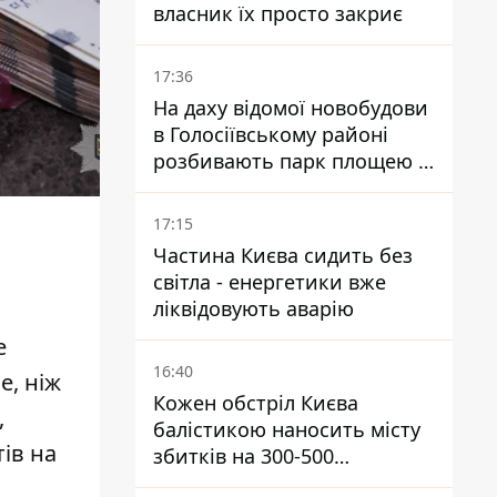
власник їх просто закриє
17:36
На даху відомої новобудови
в Голосіївському районі
розбивають парк площею в
гектар
17:15
Частина Києва сидить без
світла - енергетики вже
ліквідовують аварію
е
16:40
ше
, ніж
Кожен обстріл Києва
,
балістикою наносить місту
ів на
збитків на 300-500
мільйонів - Петро