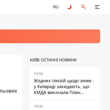
RU
КИЇВ: ОСТАННІ НОВИНИ
19:56
Жодних ілюзій щодо зими -
у Київраді закидають, що
ульових
КМДА виконала План
стійкості на 20%
19:30