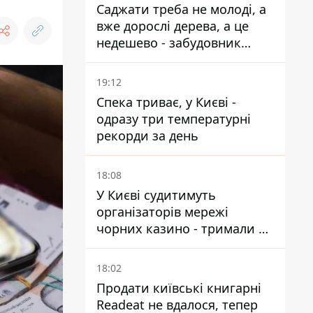
Саджати треба не молоді, а
вже дорослі дерева, а це
недешево - забудовник
Ніконов
19:12
Спека триває, у Києві -
одразу три температурні
рекорди за день
18:08
У Києві судитимуть
організаторів мережі
чорних казино - тримали 39
закладів
18:02
Продати київські книгарні
Readeat не вдалося, тепер