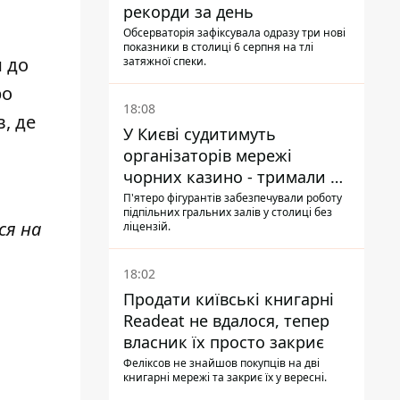
рекорди за день
Обсерваторія зафіксувала одразу три нові
показники в столиці 6 серпня на тлі
и до
затяжної спеки.
ро
18:08
, де
У Києві судитимуть
організаторів мережі
чорних казино - тримали 39
закладів
П'ятеро фігурантів забезпечували роботу
підпільних гральних залів у столиці без
ся на
ліцензій.
18:02
Продати київські книгарні
Readeat не вдалося, тепер
власник їх просто закриє
Феліксов не знайшов покупців на дві
книгарні мережі та закриє їх у вересні.