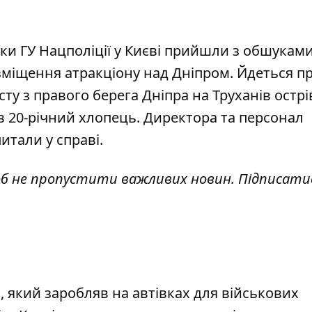
ики ГУ Нацполіції у Києві прийшли з обшукам
зміщення атракціону над Дніпром
. Йдеться п
у з правого берега Дніпра на Труханів острів
ув 20-річний хлопець. Директора та персонал
итали у справі.
об не пропустити важливих новин. Підписати
 який заробляв на автівках для військових