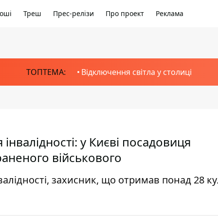
оші
Треш
Прес-релізи
Про проект
Реклама
ТОПТЕМА:
Відключення світла у столиці
 інвалідності: у Києві посадовиця
раненого військового
нвалідності, захисник, що отримав понад 28 к