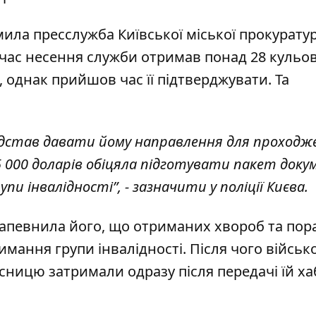
мила пресслужба
Київської міської прокурату
д час несення служби отримав понад 28 кульо
, однак прийшов час її підтверджувати. Та
підстав давати йому направлення для проходж
 5 000 доларів обіцяла підготувати пакет доку
пи інвалідності”, -
зазначити у поліції Києва
.
 запевнила його, що отриманих хвороб та пор
имання групи інвалідності. Після чого війсь
сницю затримали одразу після передачі їй ха