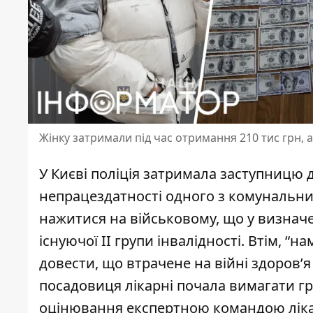
Жінку затримали під час отримання 210 тис грн, а
У Києві поліція затримала заступницю 
непрацездатності одного з комунальни
нажитися на військовому, що у визнач
існуючої ІІ групи інвалідності. Втім, “
довести, що втрачене на війні здоров’я
посадовиця лікарні почала вимагати г
оцінювання експертною командою ліка