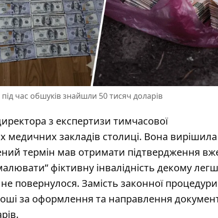
 під час обшуків знайшли 50 тисяч доларів
директора з експертизи тимчасової
х медичних закладів столиці. Вона вирішила
ений термін мав отримати підтвердження вж
намалювати” фіктивну
інвалідність декому лег
 не повернулося. Замість законної процедури
роші за оформлення та направлення документ
рів.