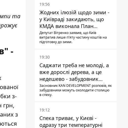
19:56
Жодних ілюзій щодо зими -
ампи та
у Київраді закидають, що
агрожує
КМДА виконала План
стійкості на 20%
Депутат Вітренко заявив, що Київ
витратив лише п'яту частину коштів на
підготовку до зими.
" -
19:30
Саджати треба не молоді, а
вже дорослі дерева, а це
х
недешево - забудовник
Ніконов
Засновник KAN DEVELOPMENT розповів, як
зованої
забудовники можуть охолодити столицю
в спеку.
бки з-
 грн,
19:12
заних з
Спека триває, у Києві -
аються
одразу три температурні