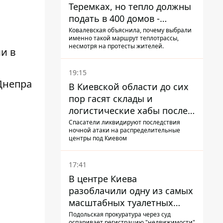
Теремках, но тепло должны
подать в 400 домов -
депутат Киевсовета
Ковалевская объяснила, почему выбрали
именно такой маршрут теплотрассы,
несмотря на протесты жителей.
и в
19:15
 Днепра
В Киевской области до сих
пор гасят склады и
логистические хабы после
прилетов ракет - ГСЧС
Спасатели ликвидируют последствия
ночной атаки на распределительные
центры под Киевом
17:41
В центре Киева
разоблачили одну из самых
масштабных туалетных
схем с фиктивным домом
Подольская прокуратура через суд
оспаривает регистрацию "недвижимости"