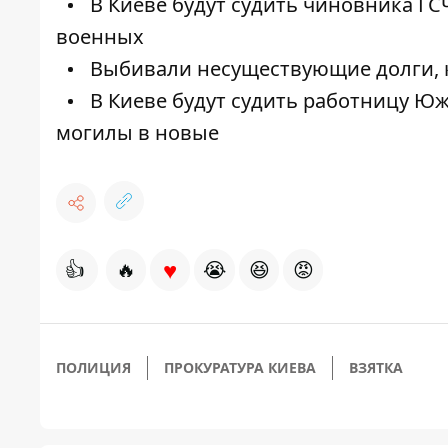
В Киеве будут судить чиновника ГС
военных
Выбивали несуществующие долги, ка
В Киеве будут судить работницу Ю
могилы в новые
♥
👍
🔥
😭
😆
😡
ПОЛИЦИЯ
ПРОКУРАТУРА КИЕВА
ВЗЯТКА