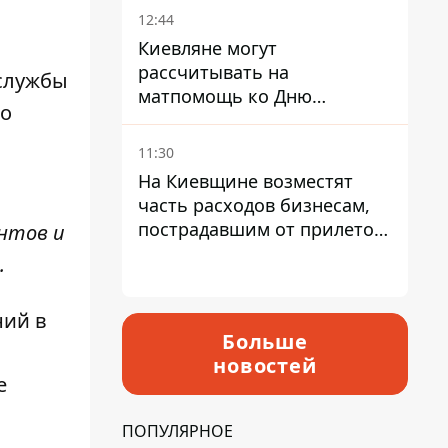
12:44
Киевляне могут
рассчитывать на
 службы
матпомощь ко Дню
ло
независимости - кому ее
дадут
11:30
На Киевщине возместят
часть расходов бизнесам,
пострадавшим от прилетов
ентов и
ракет
а.
ний в
Больше
новостей
е
ПОПУЛЯРНОЕ