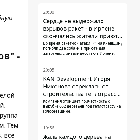
20:38
бную
Сердце не выдержало
взрывов ракет - в Ирпене
скончались жители приюта
для собак с инвалидностью
Во время ракетной атаки РФ на Киевщину
погибли две собаки в приюте для
в" -
животных с инвалидностью в Ирпене.
20:05
KAN Development Игоря
Никонова отреклась от
строительства теплотрассы
целой
на Теремках
Компания отрицает причастность к
й,
вырубке 662 деревьев под теплотрассу на
Голосеевщине.
группа
м. Тем
19:56
, все
Жаль каждого дерева на