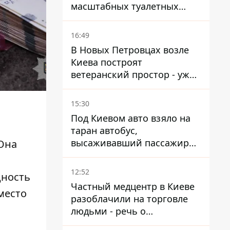
масштабных туалетных
схем с фиктивным домом
16:49
В Новых Петровцах возле
Киева построят
ветеранский простор - уже
нашли проектанта
15:30
Под Киевом авто взяло на
таран автобус,
высаживавший пассажиров
Она
на остановке - пассажир в
больнице
12:52
ность
Частный медцентр в Киеве
место
разоблачили на торговле
людьми - речь о
суррогатном материнстве