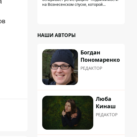
я
на Вознесенском спуске, которой
физически никогда не существовало: под
нее, вероятно, планировали позже
получить "в обслуживание" земельный
ов
участок
НАШИ АВТОРЫ
Богдан
Пономаренко
РЕДАКТОР
Люба
Кинаш
РЕДАКТОР