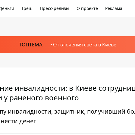
Деньги
Треш
Пресс-релизы
О проекте
Реклама
ТОПТЕМА:
Отключения света в Киеве
ние инвалидности: в Киеве сотрудни
 у раненого военного
ппу инвалидности, защитник, получивший бо
анести денег