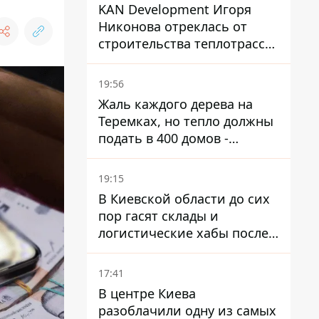
KAN Development Игоря
Никонова отреклась от
строительства теплотрассы
на Теремках
19:56
Жаль каждого дерева на
Теремках, но тепло должны
подать в 400 домов -
депутат Киевсовета
19:15
В Киевской области до сих
пор гасят склады и
логистические хабы после
прилетов ракет - ГСЧС
17:41
В центре Киева
разоблачили одну из самых