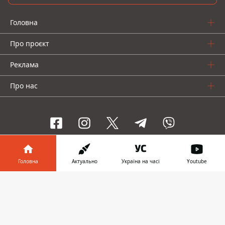
Головна
Про проєкт
Реклама
Про нас
Інформатор проекти
Головна
Актуально
Україна на часі
Youtube
Інформатор-Україна
Geek
Гроші
Авто
Інформатор у
Завантажити
телефоні
👉
© 2016-2026 Informator