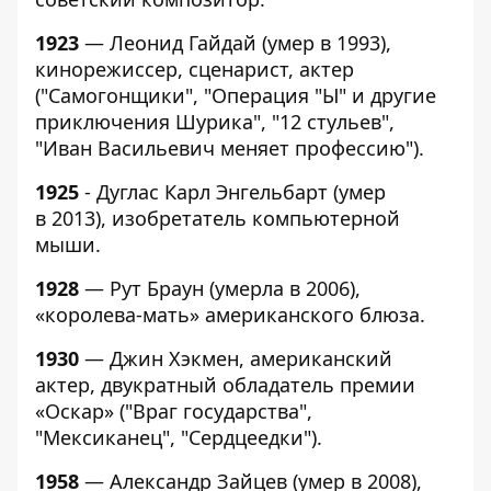
1923
— Леонид Гайдай (умер в 1993),
кинорежиссер, сценарист, актер
("Самогонщики", "Операция "Ы" и другие
приключения Шурика", "12 стульев",
"Иван Васильевич меняет профессию").
1925
- Дуглас Карл Энгельбарт (умер
в 2013), изобретатель компьютерной
мыши.
1928
— Рут Браун (умерла в 2006),
«королева-мать» американского блюза.
1930
— Джин Хэкмен, американский
актер, двукратный обладатель премии
«Оскар» ("Враг государства",
"Мексиканец", "Сердцеедки").
1958
— Александр Зайцев (умер в 2008),