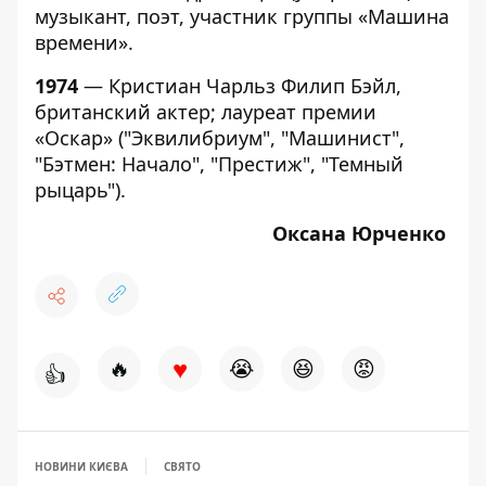
музыкант, поэт, участник группы «Машина
времени».
1974
— Кристиан Чарльз Филип Бэйл,
британский актер; лауреат премии
«Оскар» ("Эквилибриум", "Машинист",
"Бэтмен: Начало", "Престиж", "Темный
рыцарь").
Оксана Юрченко
♥
🔥
😭
😆
😡
👍
НОВИНИ КИЄВА
СВЯТО