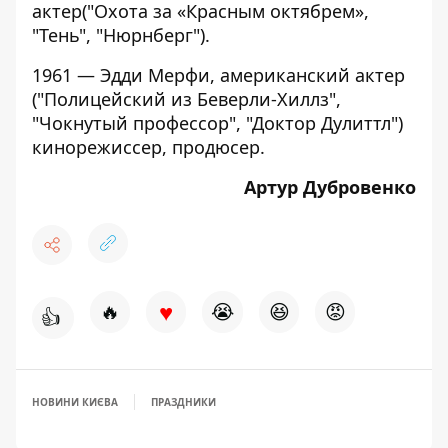
актер("Охота за «Красным октябрем»,
"Тень", "Нюрнберг").
1961 — Эдди Мерфи, американский актер
("Полицейский из Беверли-Хиллз",
"Чокнутый профессор", "Доктор Дулиттл")
кинорежиссер, продюсер.
Артур Дубровенко
♥
🔥
😭
😆
😡
👍
НОВИНИ КИЄВА
ПРАЗДНИКИ