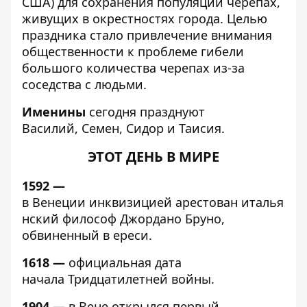
США) для сохранения популяции черепах,
живущих в окрестностях города. Целью
праздника стало привлечение внимания
общественности к проблеме гибели
большого количества черепах из-за
соседства с людьми.
Именины
сегодня празднуют
Василий, Семен, Сидор и Таисия.
ЭТОТ ДЕНЬ В МИРЕ
1592 —
в Венеции инквизицией арестован италья
нский философ Джордано Бруно,
обвиненный в ереси.
1618 —
официальная дата
начала Тридцатилетней войны.
1904 —
в Вене открылся первый