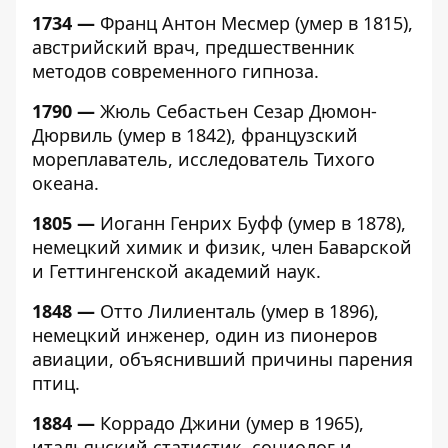
1734 —
Франц Антон Месмер (умер в 1815),
австрийский врач, предшественник
методов современного гипноза.
1790 —
Жюль Себастьен Сезар Дюмон-
Дюрвиль (умер в 1842), французский
мореплаватель, исследователь Тихого
океана.
1805 —
Иоганн Генрих Буфф (умер в 1878),
немецкий химик и физик, член Баварской
и Геттингенской академий наук.
1848 —
Отто Лилиенталь (умер в 1896),
немецкий инженер, один из пионеров
авиации, объяснивший причины парения
птиц.
1884 —
Коррадо Джини (умер в 1965),
итальянский статистик, социолог и